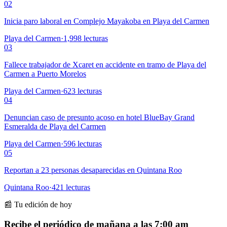
02
Inicia paro laboral en Complejo Mayakoba en Playa del Carmen
Playa del Carmen
·
1,998
lecturas
03
Fallece trabajador de Xcaret en accidente en tramo de Playa del
Carmen a Puerto Morelos
Playa del Carmen
·
623
lecturas
04
Denuncian caso de presunto acoso en hotel BlueBay Grand
Esmeralda de Playa del Carmen
Playa del Carmen
·
596
lecturas
05
Reportan a 23 personas desaparecidas en Quintana Roo
Quintana Roo
·
421
lecturas
📰 Tu edición de hoy
Recibe el periódico de mañana a las 7:00 am