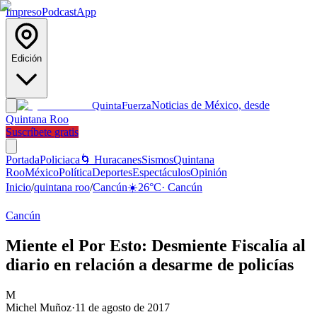
Impreso
Podcast
App
Edición
Noticias de México, desde
Quinta
Fuerza
Quintana Roo
Suscríbete gratis
Portada
Policiaca
🌀 Huracanes
Sismos
Quintana
Roo
México
Política
Deportes
Espectáculos
Opinión
Inicio
/
quintana roo
/
Cancún
☀️
26
°C
·
Cancún
Cancún
Miente el Por Esto: Desmiente Fiscalía al
diario en relación a desarme de policías
M
Michel Muñoz
·
11 de agosto de 2017