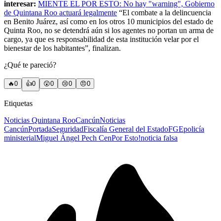
interesar:
MIENTE EL POR ESTO: No hay "warning", Gobierno
de Quintana Roo actuará legalmente
“El combate a la delincuencia
en Benito Juárez, así como en los otros 10 municipios del estado de
Quinta Roo, no se detendrá aún si los agentes no portan un arma de
cargo, ya que es responsabilidad de esta institución velar por el
bienestar de los habitantes”, finalizan.
¿Qué te pareció?
🔥
0
👍
0
😲
0
😢
0
😠
0
Etiquetas
Noticias Quintana Roo
Cancún
Noticias
Cancún
Portada
Seguridad
Fiscalía General del Estado
FGE
policía
ministerial
Miguel Ángel Pech Cen
Por Esto!
noticia falsa