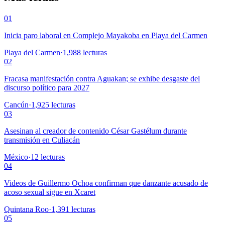
01
Inicia paro laboral en Complejo Mayakoba en Playa del Carmen
Playa del Carmen
·
1,988
lecturas
02
Fracasa manifestación contra Aguakan; se exhibe desgaste del
discurso político para 2027
Cancún
·
1,925
lecturas
03
Asesinan al creador de contenido César Gastélum durante
transmisión en Culiacán
México
·
12
lecturas
04
Videos de Guillermo Ochoa confirman que danzante acusado de
acoso sexual sigue en Xcaret
Quintana Roo
·
1,391
lecturas
05