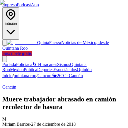
Impreso
Podcast
App
Edición
Noticias de México, desde
Quinta
Fuerza
Quintana Roo
Suscríbete gratis
Portada
Policiaca
🌀 Huracanes
Sismos
Quintana
Roo
México
Política
Deportes
Espectáculos
Opinión
Inicio
/
quintana roo
/
Cancún
🌤️
26
°C
·
Cancún
Cancún
Muere trabajador abrasado en camión
recolector de basura
M
Miriam Barrios
·
27 de diciembre de 2018