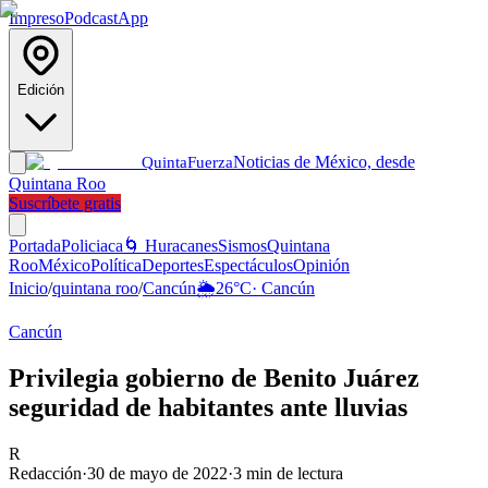
Impreso
Podcast
App
Edición
Noticias de México, desde
Quinta
Fuerza
Quintana Roo
Suscríbete gratis
Portada
Policiaca
🌀 Huracanes
Sismos
Quintana
Roo
México
Política
Deportes
Espectáculos
Opinión
Inicio
/
quintana roo
/
Cancún
🌦️
26
°C
·
Cancún
Cancún
Privilegia gobierno de Benito Juárez
seguridad de habitantes ante lluvias
R
Redacción
·
30 de mayo de 2022
·
3
min de lectura