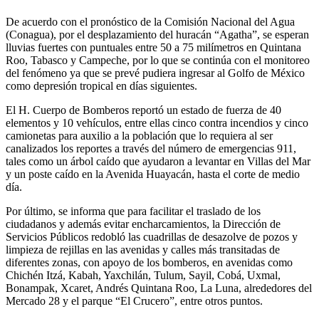
De acuerdo con el pronóstico de la Comisión Nacional del Agua
(Conagua), por el desplazamiento del huracán “Agatha”, se esperan
lluvias fuertes con puntuales entre 50 a 75 milímetros en Quintana
Roo, Tabasco y Campeche, por lo que se continúa con el monitoreo
del fenómeno ya que se prevé pudiera ingresar al Golfo de México
como depresión tropical en días siguientes.
El H. Cuerpo de Bomberos reportó un estado de fuerza de 40
elementos y 10 vehículos, entre ellas cinco contra incendios y cinco
camionetas para auxilio a la población que lo requiera al ser
canalizados los reportes a través del número de emergencias 911,
tales como un árbol caído que ayudaron a levantar en Villas del Mar
y un poste caído en la Avenida Huayacán, hasta el corte de medio
día.
Por último, se informa que para facilitar el traslado de los
ciudadanos y además evitar encharcamientos, la Dirección de
Servicios Públicos redobló las cuadrillas de desazolve de pozos y
limpieza de rejillas en las avenidas y calles más transitadas de
diferentes zonas, con apoyo de los bomberos, en avenidas como
Chichén Itzá, Kabah, Yaxchilán, Tulum, Sayil, Cobá, Uxmal,
Bonampak, Xcaret, Andrés Quintana Roo, La Luna, alrededores del
Mercado 28 y el parque “El Crucero”, entre otros puntos.