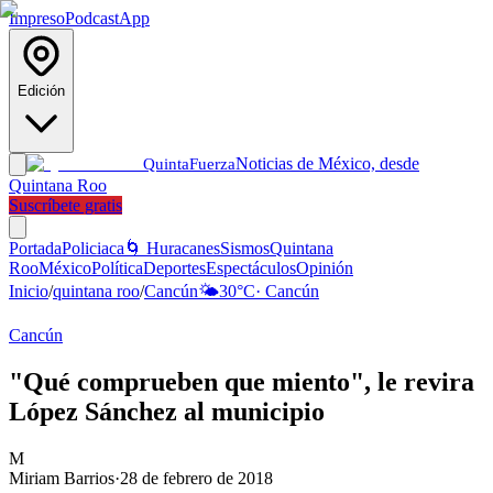
Impreso
Podcast
App
Edición
Noticias de México, desde
Quinta
Fuerza
Quintana Roo
Suscríbete gratis
Portada
Policiaca
🌀 Huracanes
Sismos
Quintana
Roo
México
Política
Deportes
Espectáculos
Opinión
Inicio
/
quintana roo
/
Cancún
🌤️
30
°C
·
Cancún
Cancún
"Qué comprueben que miento", le revira
López Sánchez al municipio
M
Miriam Barrios
·
28 de febrero de 2018