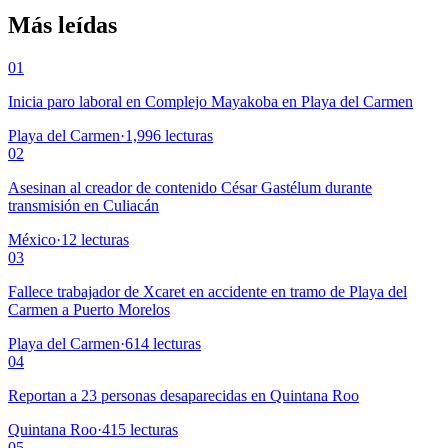
Más leídas
01
Inicia paro laboral en Complejo Mayakoba en Playa del Carmen
Playa del Carmen
·
1,996
lecturas
02
Asesinan al creador de contenido César Gastélum durante
transmisión en Culiacán
México
·
12
lecturas
03
Fallece trabajador de Xcaret en accidente en tramo de Playa del
Carmen a Puerto Morelos
Playa del Carmen
·
614
lecturas
04
Reportan a 23 personas desaparecidas en Quintana Roo
Quintana Roo
·
415
lecturas
05