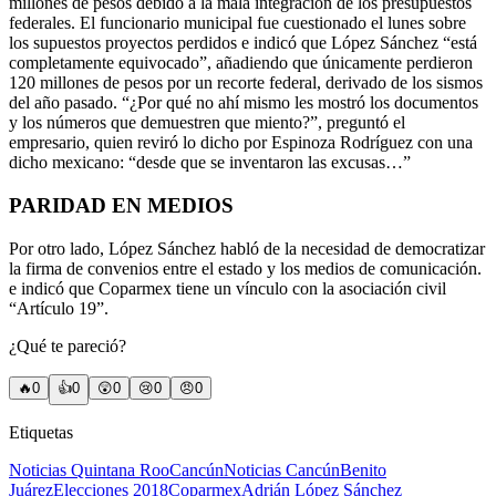
millones de pesos debido a la mala integración de los presupuestos
federales. El funcionario municipal fue cuestionado el lunes sobre
los supuestos proyectos perdidos e indicó que López Sánchez “está
completamente equivocado”, añadiendo que únicamente perdieron
120 millones de pesos por un recorte federal, derivado de los sismos
del año pasado. “¿Por qué no ahí mismo les mostró los documentos
y los números que demuestren que miento?”, preguntó el
empresario, quien reviró lo dicho por Espinoza Rodríguez con una
dicho mexicano: “desde que se inventaron las excusas…”
PARIDAD EN MEDIOS
Por otro lado, López Sánchez habló de la necesidad de democratizar
la firma de convenios entre el estado y los medios de comunicación.
e indicó que Coparmex tiene un vínculo con la asociación civil
“Artículo 19”.
¿Qué te pareció?
🔥
0
👍
0
😲
0
😢
0
😠
0
Etiquetas
Noticias Quintana Roo
Cancún
Noticias Cancún
Benito
Juárez
Elecciones 2018
Coparmex
Adrián López Sánchez