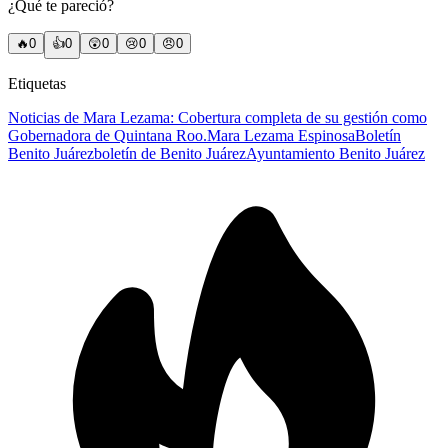
¿Qué te pareció?
🔥
0
👍
0
😲
0
😢
0
😠
0
Etiquetas
Noticias de Mara Lezama: Cobertura completa de su gestión como
Gobernadora de Quintana Roo.
Mara Lezama Espinosa
Boletín
Benito Juárez
boletín de Benito Juárez
Ayuntamiento Benito Juárez