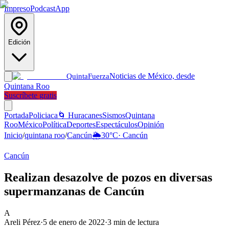
Impreso
Podcast
App
Edición
Noticias de México, desde
Quinta
Fuerza
Quintana Roo
Suscríbete gratis
Portada
Policiaca
🌀 Huracanes
Sismos
Quintana
Roo
México
Política
Deportes
Espectáculos
Opinión
Inicio
/
quintana roo
/
Cancún
🌦️
30
°C
·
Cancún
Cancún
Realizan desazolve de pozos en diversas
supermanzanas de Cancún
A
Areli Pérez
·
5 de enero de 2022
·
3
min de lectura