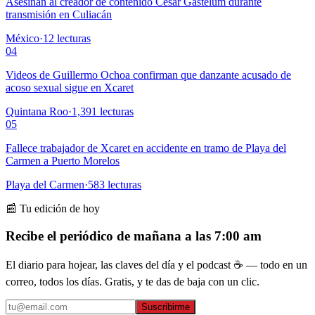
Asesinan al creador de contenido César Gastélum durante
transmisión en Culiacán
México
·
12
lecturas
04
Videos de Guillermo Ochoa confirman que danzante acusado de
acoso sexual sigue en Xcaret
Quintana Roo
·
1,391
lecturas
05
Fallece trabajador de Xcaret en accidente en tramo de Playa del
Carmen a Puerto Morelos
Playa del Carmen
·
583
lecturas
📰 Tu edición de hoy
Recibe el periódico de mañana a las 7:00 am
El diario para hojear, las claves del día y el podcast ☕ — todo en un
correo, todos los días. Gratis, y te das de baja con un clic.
Suscribirme