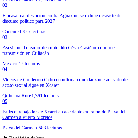
02
Fracasa manifestación contra Aguakan; se exhibe desgaste del
discurso político para 2027
Cancún
·
1,925
lecturas
03
Asesinan al creador de contenido César Gastélum durante
transmisión en Culiacán
México
·
12
lecturas
04
Videos de Guillermo Ochoa confirman que danzante acusado de
acoso sexual sigue en Xcaret
Quintana Roo
·
1,391
lecturas
05
Fallece trabajador de Xcaret en accidente en tramo de Playa del
Carmen a Puerto Morelos
Playa del Carmen
·
583
lecturas