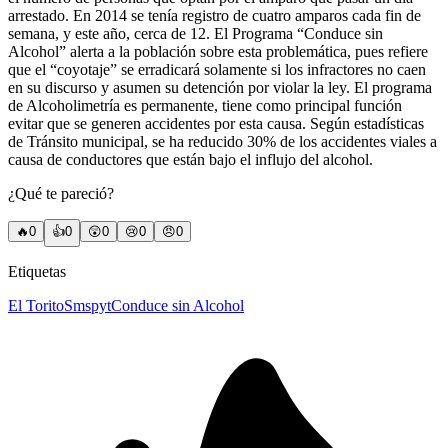
arrestado. En 2014 se tenía registro de cuatro amparos cada fin de
semana, y este año, cerca de 12. El Programa “Conduce sin
Alcohol” alerta a la población sobre esta problemática, pues refiere
que el “coyotaje” se erradicará solamente si los infractores no caen
en su discurso y asumen su detención por violar la ley. El programa
de Alcoholimetría es permanente, tiene como principal función
evitar que se generen accidentes por esta causa. Según estadísticas
de Tránsito municipal, se ha reducido 30% de los accidentes viales a
causa de conductores que están bajo el influjo del alcohol.
¿Qué te pareció?
🔥
0
👍
0
😲
0
😢
0
😠
0
Etiquetas
El Torito
Smspyt
Conduce sin Alcohol