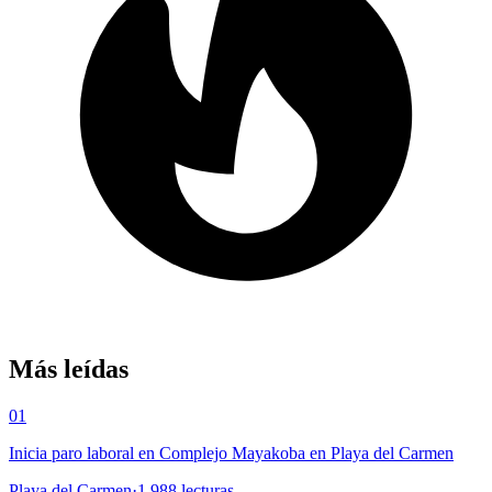
Más leídas
01
Inicia paro laboral en Complejo Mayakoba en Playa del Carmen
Playa del Carmen
·
1,988
lecturas