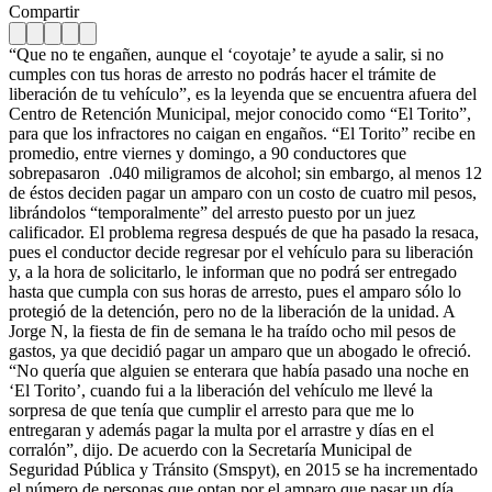
Compartir
“Que no te engañen, aunque el ‘coyotaje’ te ayude a salir, si no
cumples con tus horas de arresto no podrás hacer el trámite de
liberación de tu vehículo”, es la leyenda que se encuentra afuera del
Centro de Retención Municipal, mejor conocido como “El Torito”,
para que los infractores no caigan en engaños. “El Torito” recibe en
promedio, entre viernes y domingo, a 90 conductores que
sobrepasaron .040 miligramos de alcohol; sin embargo, al menos 12
de éstos deciden pagar un amparo con un costo de cuatro mil pesos,
librándolos “temporalmente” del arresto puesto por un juez
calificador. El problema regresa después de que ha pasado la resaca,
pues el conductor decide regresar por el vehículo para su liberación
y, a la hora de solicitarlo, le informan que no podrá ser entregado
hasta que cumpla con sus horas de arresto, pues el amparo sólo lo
protegió de la detención, pero no de la liberación de la unidad. A
Jorge N, la fiesta de fin de semana le ha traído ocho mil pesos de
gastos, ya que decidió pagar un amparo que un abogado le ofreció.
“No quería que alguien se enterara que había pasado una noche en
‘El Torito’, cuando fui a la liberación del vehículo me llevé la
sorpresa de que tenía que cumplir el arresto para que me lo
entregaran y además pagar la multa por el arrastre y días en el
corralón”, dijo. De acuerdo con la Secretaría Municipal de
Seguridad Pública y Tránsito (Smspyt), en 2015 se ha incrementado
el número de personas que optan por el amparo que pasar un día