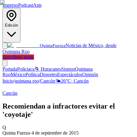
Impreso
Podcast
App
Edición
Noticias de México, desde
Quinta
Fuerza
Quintana Roo
Suscríbete gratis
Portada
Policiaca
🌀 Huracanes
Sismos
Quintana
Roo
México
Política
Deportes
Espectáculos
Opinión
Inicio
/
quintana roo
/
Cancún
🌤️
26
°C
·
Cancún
Cancún
Recomiendan a infractores evitar el
'coyotaje'
Q
Quinta Fuerza
·
4 de septiembre de 2015