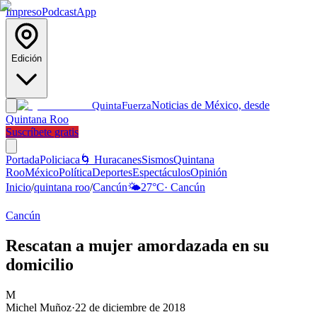
Impreso
Podcast
App
Edición
Noticias de México, desde
Quinta
Fuerza
Quintana Roo
Suscríbete gratis
Portada
Policiaca
🌀 Huracanes
Sismos
Quintana
Roo
México
Política
Deportes
Espectáculos
Opinión
Inicio
/
quintana roo
/
Cancún
🌤️
27
°C
·
Cancún
Cancún
Rescatan a mujer amordazada en su
domicilio
M
Michel Muñoz
·
22 de diciembre de 2018