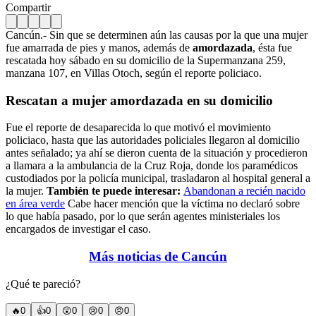
Compartir
Cancún.- Sin que se determinen aún las causas por la que una mujer
fue amarrada de pies y manos, además de
amordazada
, ésta fue
rescatada hoy sábado en su domicilio de la Supermanzana 259,
manzana 107, en Villas Otoch, según el reporte policiaco.
Rescatan a mujer amordazada en su domicilio
Fue el reporte de desaparecida lo que motivó el movimiento
policiaco, hasta que las autoridades policiales llegaron al domicilio
antes señalado; ya ahí se dieron cuenta de la situación y procedieron
a llamara a la ambulancia de la Cruz Roja, donde los paramédicos
custodiados por la policía municipal, trasladaron al hospital general a
la mujer.
También te puede interesar:
Abandonan a recién nacido
en área verde
Cabe hacer mención que la víctima no declaró sobre
lo que había pasado, por lo que serán agentes ministeriales los
encargados de investigar el caso.
Más noticias de Cancún
¿Qué te pareció?
🔥
0
👍
0
😲
0
😢
0
😠
0