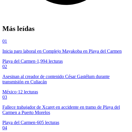
Más leídas
01
Inicia paro laboral en Complejo Mayakoba en Playa del Carmen
Playa del Carmen
·
1,994
lecturas
02
Asesinan al creador de contenido César Gastélum durante
transmisión en Culiacán
México
·
12
lecturas
03
Fallece trabajador de Xcaret en accidente en tramo de Playa del
Carmen a Puerto Morelos
Playa del Carmen
·
605
lecturas
04