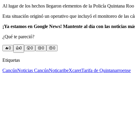
Al lugar de los hechos llegaron elementos de la Policía Quintana Roo 
Esta situación originó un operativo que incluyó el monitoreo de las cá
¡Ya estamos en Google News! Mantente al día con las noticias má
¿Qué te pareció?
🔥
0
👍
0
😲
0
😢
0
😠
0
Etiquetas
Cancún
Noticias Cancún
Noticaribe
Xcaret
Tarifa de Quintanarroense