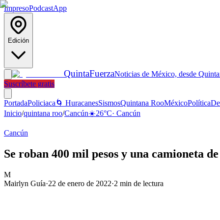
Impreso
Podcast
App
Edición
Quinta
Fuerza
Noticias de México, desde Quint
Suscríbete gratis
Portada
Policiaca
🌀 Huracanes
Sismos
Quintana Roo
México
Política
De
Inicio
/
quintana roo
/
Cancún
☀️
26
°C
·
Cancún
Cancún
Se roban 400 mil pesos y una camioneta d
M
Mairlyn Guía
·
22 de enero de 2022
·
2
min de lectura