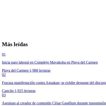
Más leídas
01
Inicia paro laboral en Complejo Mayakoba en Playa del Carmen
Playa del Carmen
·
1,988
lecturas
02
Fracasa manifestación contra Aguakan; se exhibe desgaste del discurs
Cancún
·
1,925
lecturas
03
Asesinan al creador de contenido César Gastélum durante transmisió