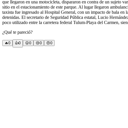
que llegaron en una motocicleta, dispararon en contra de un sujeto va
sitio en el estacionamiento de este parque. Al lugar llegaron ambulanc
taxista fue ingresado al Hospital General, con un impacto de bala en 
detenidas. El secretario de Seguridad Pública estatal, Lucio Hernánde
poco utilizado entre la carretera federal Tulum-Playa del Carmen, sien
¿Qué te pareció?
🔥
0
👍
0
😲
0
😢
0
😠
0