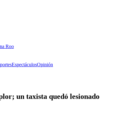
ana Roo
portes
Espectáculos
Opinión
lor; un taxista quedó lesionado