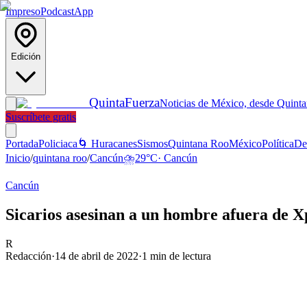
Impreso
Podcast
App
Edición
Quinta
Fuerza
Noticias de México, desde Quint
Suscríbete gratis
Portada
Policiaca
🌀 Huracanes
Sismos
Quintana Roo
México
Política
De
Inicio
/
quintana roo
/
Cancún
⛈️
29
°C
·
Cancún
Cancún
Sicarios asesinan a un hombre afuera de Xp
R
Redacción
·
14 de abril de 2022
·
1
min de lectura