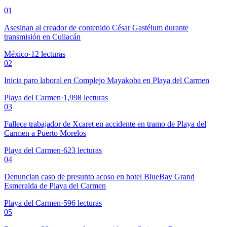
01
Asesinan al creador de contenido César Gastélum durante
transmisión en Culiacán
México
·
12
lecturas
02
Inicia paro laboral en Complejo Mayakoba en Playa del Carmen
Playa del Carmen
·
1,998
lecturas
03
Fallece trabajador de Xcaret en accidente en tramo de Playa del
Carmen a Puerto Morelos
Playa del Carmen
·
623
lecturas
04
Denuncian caso de presunto acoso en hotel BlueBay Grand
Esmeralda de Playa del Carmen
Playa del Carmen
·
596
lecturas
05