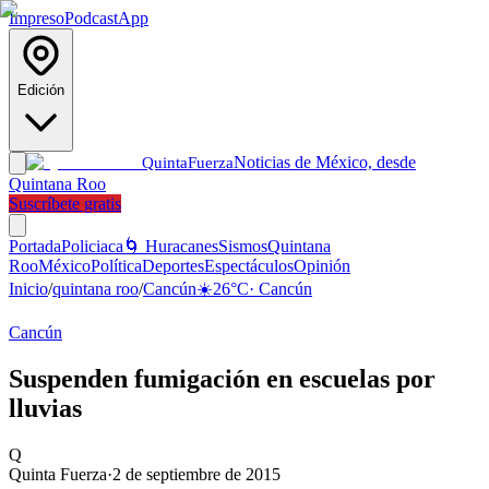
Impreso
Podcast
App
Edición
Noticias de México, desde
Quinta
Fuerza
Quintana Roo
Suscríbete gratis
Portada
Policiaca
🌀 Huracanes
Sismos
Quintana
Roo
México
Política
Deportes
Espectáculos
Opinión
Inicio
/
quintana roo
/
Cancún
☀️
26
°C
·
Cancún
Cancún
Suspenden fumigación en escuelas por
lluvias
Q
Quinta Fuerza
·
2 de septiembre de 2015