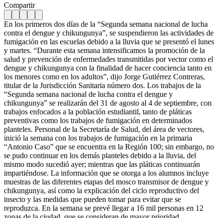
Compartir
En los primeros dos días de la “Segunda semana nacional de lucha
contra el dengue y chikungunya”, se suspendieron las actividades de
fumigación en las escuelas debido a la lluvia que se presentó el lunes
y martes. “Durante esta semana intensificamos la promoción de la
salud y prevención de enfermedades transmitidas por vector como el
dengue y chikungunya con la finalidad de hacer conciencia tanto en
los menores como en los adultos”, dijo Jorge Gutiérrez Contreras,
titular de la Jurisdicción Sanitaria número dos. Los trabajos de la
“Segunda semana nacional de lucha contra el dengue y
chikungunya” se realizarán del 31 de agosto al 4 de septiembre, con
trabajos enfocados a la población estudiantil, tanto de pláticas
preventivas como los trabajos de fumigación en determinados
planteles. Personal de la Secretaría de Salud, del área de vectores,
inició la semana con los trabajos de fumigación en la primaria
“Antonio Caso” que se encuentra en la Región 100; sin embargo, no
se pudo continuar en los demás planteles debido a la lluvia, del
mismo modo sucedió ayer; mientras que las pláticas continuarán
impartiéndose. La información que se otorga a los alumnos incluye
muestras de las diferentes etapas del mosco transmisor de dengue y
chikungunya, así como la explicación del ciclo reproductivo del
insecto y las medidas que pueden tomar para evitar que se
reproduzca. En la semana se prevé llegar a 16 mil personas en 12
zonas de la ciudad, que se consideran de mayor prioridad,