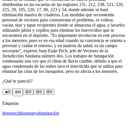
distribuidas en las escuelas de las regiones 231, 212, 238, 521, 520,
225, 29, 105, 220, 17, 90, 223 y 54, donde además se hará
eliminación masiva de criaderos. Las medidas que recomienda
personal de vectores para contrarrestar el problema, es voltear,
vaciar, tirar y tapar recipientes donde se almacena el agua, y lavarlos
utilizando jabón y cepillos para eliminar los huevecillos que se
encuentren en el depósito. “Es importante involucrar en este proceso
a los menores, pues es en esa edad cuando su conciencia se orienta a
prevenir y cuidar el entorno, y en materia de salud, es un campo
necesario”, expresó Juan Euán Pech, jefe de Vectores de la
Jurisdicción Sanitaria número dos. Los trabajos de fumigación
continuarán una vez que el clima de lluvia cambie, debido a que el
agua condensada de las nubes lava el insecticida que se utiliza para
eliminar las crías de los mosquitos, pero no afecta a los menores.
¿Qué te pareció?
🔥
0
👍
0
😲
0
😢
0
😠
0
Etiquetas
dengue
chikungunya
fumigación