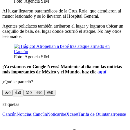
Foto: Agencia SIM
Al lugar llegaron paramédicos de la Cruz Roja, que atendieron al
menor lesionado y se lo llevaron al Hospital General.
Agentes policíacos también arribaron al lugar y lograron ubicar un
casquillo de bala, del lugar donde ocurrió el ataque. No hay otros
lesionados.
Foto: Agencia SIM
¡Ya estamos en Google News! Mantente al día con las noticias
más importantes de México y el Mundo, haz clic
aquí
¿Qué te pareció?
🔥
0
👍
0
😲
0
😢
0
😠
0
Etiquetas
Cancún
Noticias Cancún
Noticaribe
Xcaret
Tarifa de Quintanarroense