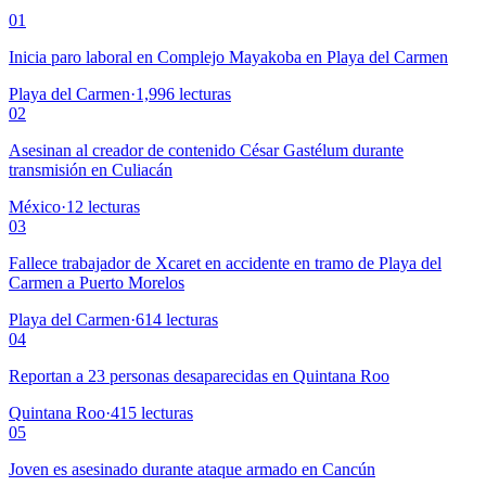
01
Inicia paro laboral en Complejo Mayakoba en Playa del Carmen
Playa del Carmen
·
1,996
lecturas
02
Asesinan al creador de contenido César Gastélum durante
transmisión en Culiacán
México
·
12
lecturas
03
Fallece trabajador de Xcaret en accidente en tramo de Playa del
Carmen a Puerto Morelos
Playa del Carmen
·
614
lecturas
04
Reportan a 23 personas desaparecidas en Quintana Roo
Quintana Roo
·
415
lecturas
05
Joven es asesinado durante ataque armado en Cancún