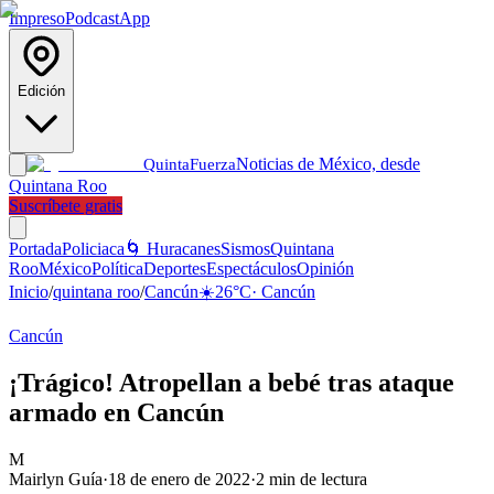
Impreso
Podcast
App
Edición
Noticias de México, desde
Quinta
Fuerza
Quintana Roo
Suscríbete gratis
Portada
Policiaca
🌀 Huracanes
Sismos
Quintana
Roo
México
Política
Deportes
Espectáculos
Opinión
Inicio
/
quintana roo
/
Cancún
☀️
26
°C
·
Cancún
Cancún
¡Trágico! Atropellan a bebé tras ataque
armado en Cancún
M
Mairlyn Guía
·
18 de enero de 2022
·
2
min de lectura