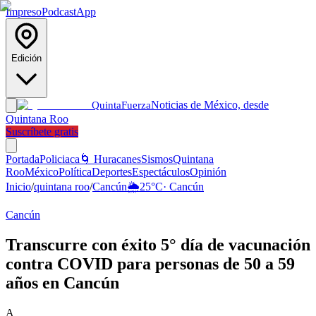
Impreso
Podcast
App
Edición
Noticias de México, desde
Quinta
Fuerza
Quintana Roo
Suscríbete gratis
Portada
Policiaca
🌀 Huracanes
Sismos
Quintana
Roo
México
Política
Deportes
Espectáculos
Opinión
Inicio
/
quintana roo
/
Cancún
🌦️
25
°C
·
Cancún
Cancún
Transcurre con éxito 5° día de vacunación
contra COVID para personas de 50 a 59
años en Cancún
A