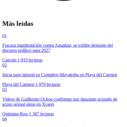
Más leídas
01
Fracasa manifestación contra Aguakan; se exhibe desgaste del
discurso político para 2027
Cancún
·
1,919
lecturas
02
Inicia paro laboral en Complejo Mayakoba en Playa del Carmen
Playa del Carmen
·
1,979
lecturas
03
Videos de Guillermo Ochoa confirman que danzante acusado de
acoso sexual sigue en Xcaret
Quintana Roo
·
1,387
lecturas
04