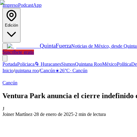
Impreso
Podcast
App
Edición
Quinta
Fuerza
Noticias de México, desde Quint
Suscríbete gratis
Portada
Policiaca
🌀 Huracanes
Sismos
Quintana Roo
México
Política
De
Inicio
/
quintana roo
/
Cancún
☀️
26
°C
·
Cancún
Cancún
Ventura Park anuncia el cierre indefinido 
J
Joiner Martínez
·
28 de enero de 2025
·
2
min de lectura