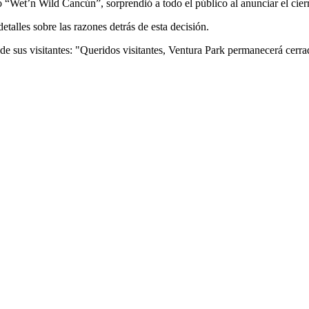
“Wet’n Wild Cancún”, sorprendió a todo el público al anunciar el cierre
etalles sobre las razones detrás de esta decisión.
e sus visitantes: "Queridos visitantes, Ventura Park permanecerá cerr