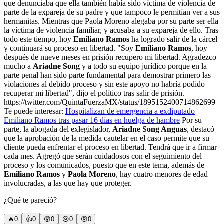
que denunciaba que ella también había sido víctima de violencia de
parte de la expareja de su padre y que tampoco le permitían ver a sus
hermanitas. Mientras que Paola Moreno alegaba por su parte ser ella
la víctima de violencia familiar, y acusaba a su expareja de ello. Tras
todo este tiempo, hoy
Emiliano Ramos
ha logrado salir de la cárcel
y continuará su proceso en libertad. "Soy
Emiliano Ramos
, hoy
después de nueve meses en prisión recupero mi libertad. Agradezco
mucho a
Ariadne Song
y a todo su equipo jurídico porque en la
parte penal han sido parte fundamental para demostrar primero las
violaciones al debido proceso y sin este apoyo no habría podido
recuperar mi libertad", dijo el político tras salir de prisión.
https://twitter.com/QuintaFuerzaMX/status/1895152400714862699
Te puede interesar:
Hospitalizan de emergencia a exdiputado
Emiliano Ramos tras pasar 16 días en huelga de hambre
Por su
parte, la abogada del exlegislador,
Ariadne Song Anguas
, destacó
que la aprobación de la medida cautelar en el caso permite que su
cliente pueda enfrentar el proceso en libertad. Tendrá que ir a firmar
cada mes. Agregó que serán cuidadosos con el seguimiento del
proceso y los comunicados, puesto que en este tema, además de
Emiliano Ramos
y
Paola Moreno
, hay cuatro menores de edad
involucradas, a las que hay que proteger.
¿Qué te pareció?
🔥
0
👍
0
😲
0
😢
0
😠
0