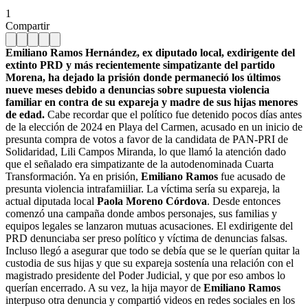
1
Compartir
Emiliano Ramos Hernández, ex diputado local, exdirigente del
extinto PRD y más recientemente simpatizante del partido
Morena, ha dejado la prisión donde permaneció los últimos
nueve meses debido a denuncias sobre supuesta violencia
familiar en contra de su expareja y madre de sus hijas menores
de edad.
Cabe recordar que el político fue detenido pocos días antes
de la elección de 2024 en Playa del Carmen, acusado en un inicio de
presunta compra de votos a favor de la candidata de PAN-PRI de
Solidaridad, Lili Campos Miranda, lo que llamó la atención dado
que el señalado era simpatizante de la autodenominada Cuarta
Transformación. Ya en prisión,
Emiliano Ramos
fue acusado de
presunta violencia intrafamiiliar. La víctima sería su expareja, la
actual diputada local
Paola Moreno Córdova
. Desde entonces
comenzó una campaña donde ambos personajes, sus familias y
equipos legales se lanzaron mutuas acusaciones. El exdirigente del
PRD denunciaba ser preso político y víctima de denuncias falsas.
Incluso llegó a asegurar que todo se debía que se le querían quitar la
custodia de sus hijas y que su expareja sostenía una relación con el
magistrado presidente del Poder Judicial, y que por eso ambos lo
querían encerrado. A su vez, la hija mayor de
Emiliano Ramos
interpuso otra denuncia y compartió videos en redes sociales en los