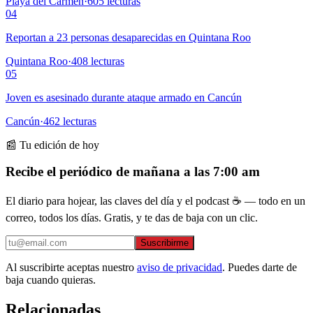
Playa del Carmen
·
605
lecturas
04
Reportan a 23 personas desaparecidas en Quintana Roo
Quintana Roo
·
408
lecturas
05
Joven es asesinado durante ataque armado en Cancún
Cancún
·
462
lecturas
📰 Tu edición de hoy
Recibe el periódico de mañana a las 7:00 am
El diario para hojear, las claves del día y el podcast ☕ — todo en un
correo, todos los días. Gratis, y te das de baja con un clic.
Suscribirme
Al suscribirte aceptas nuestro
aviso de privacidad
. Puedes darte de
baja cuando quieras.
Relacionadas