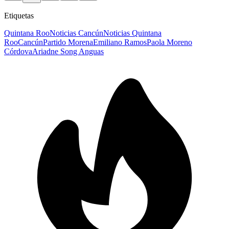
Etiquetas
Quintana Roo
Noticias Cancún
Noticias Quintana
Roo
Cancún
Partido Morena
Emiliano Ramos
Paola Moreno
Córdova
Ariadne Song Anguas