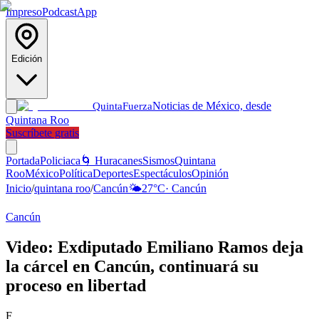
Impreso
Podcast
App
Edición
Noticias de México, desde
Quinta
Fuerza
Quintana Roo
Suscríbete gratis
Portada
Policiaca
🌀 Huracanes
Sismos
Quintana
Roo
México
Política
Deportes
Espectáculos
Opinión
Inicio
/
quintana roo
/
Cancún
🌤️
27
°C
·
Cancún
Cancún
Video: Exdiputado Emiliano Ramos deja
la cárcel en Cancún, continuará su
proceso en libertad
F