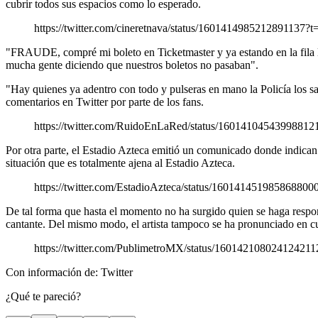
cubrir todos sus espacios como lo esperado.
https://twitter.com/cineretnava/status/1601414985212891
"FRAUDE, compré mi boleto en Ticketmaster y ya estando en la fila l
mucha gente diciendo que nuestros boletos no pasaban".
"Hay quienes ya adentro con todo y pulseras en mano la Policía los sa
comentarios en Twitter por parte de los fans.
https://twitter.com/RuidoEnLaRed/status/1601410454399
Por otra parte, el Estadio Azteca emitió un comunicado donde indican 
situación que es totalmente ajena al Estadio Azteca.
https://twitter.com/EstadioAzteca/status/1601414519858
De tal forma que hasta el momento no ha surgido quien se haga respons
cantante. Del mismo modo, el artista tampoco se ha pronunciado en cuan
https://twitter.com/PublimetroMX/status/16014210802412
Con información de: Twitter
¿Qué te pareció?