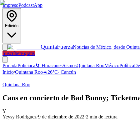
Impreso
Podcast
App
Edición
Quinta
Fuerza
Noticias de México, desde Quint
Suscríbete gratis
Portada
Policiaca
🌀 Huracanes
Sismos
Quintana Roo
México
Política
De
Inicio
/
Quintana Roo
☀️
26
°C
·
Cancún
Quintana Roo
Caos en concierto de Bad Bunny; Ticketmas
Y
Yeysy Rodríguez
·
9 de diciembre de 2022
·
2
min de lectura