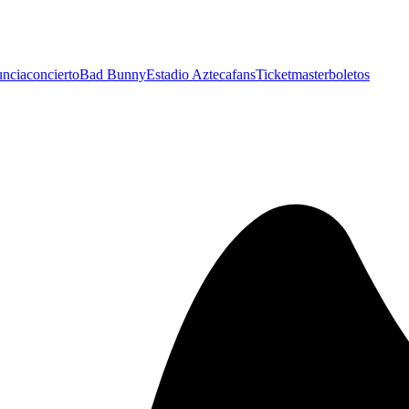
ncia
concierto
Bad Bunny
Estadio Azteca
fans
Ticketmaster
boletos