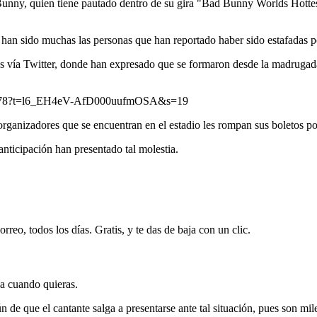
 Bunny, quien tiene pautado dentro de su gira "Bad Bunny Worlds Hotte
s han sido muchas las personas que han reportado haber sido estafadas p
as vía Twitter, donde han expresado que se formaron desde la madrugada
081478?t=l6_EH4eV-AfD000uufmOSA&s=19
ganizadores que se encuentran en el estadio les rompan sus boletos po
anticipación han presentado tal molestia.
rreo, todos los días. Gratis, y te das de baja con un clic.
ja cuando quieras.
aún de que el cantante salga a presentarse ante tal situación, pues son m