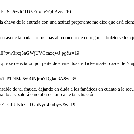
137?t=FH6h2tzsJC1D5cXVJv3QbA&s=19
a chava de la entrada con una actitud prepotente me dice que está clo
có así de la nada a otros más al momento de entregar su boleto se los q
881218?t=w3ixq5nGWjUVCcaxqwJ-pg&s=19
que se detectaron por parte de elementos de Ticketmaster casos de "dupli
688000?t=PTfdMe5x9ONjrmZBglan3A&s=35
able de tal fraude, dejando en duda a los fanáticos en cuanto a la recup
to a si saldrá o no al escenario ante tal situación.
42112?t=GbUKb3t1TGliNyrr4kubyw&s=19