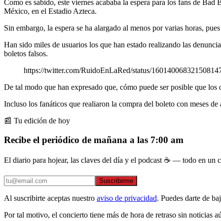
Como es sabido, este viernes acababa la espera para los fans de Bad
México, en el Estadio Azteca.
Sin embargo, la espera se ha alargado al menos por varias horas, pue
Han sido miles de usuarios los que han estado realizando las denunci
boletos falsos.
https://twitter.com/RuidoEnLaRed/status/1601400683215
De tal modo que han expresado que, cómo puede ser posible que los or
Incluso los fanáticos que realiaron la compra del boleto con meses de 
📰 Tu edición de hoy
Recibe el periódico de mañana a las 7:00 am
El diario para hojear, las claves del día y el podcast ☕ — todo en un co
Suscribirme
Al suscribirte aceptas nuestro
aviso de privacidad
. Puedes darte de ba
Por tal motivo, el concierto tiene más de hora de retraso sin noticias 