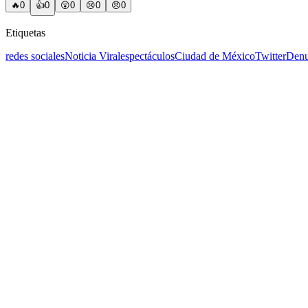
🔥
0
👍
0
😲
0
😢
0
😠
0
Etiquetas
redes sociales
Noticia Viral
espectáculos
Ciudad de México
Twitter
Denu