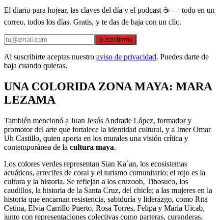
El diario para hojear, las claves del día y el podcast ☕ — todo en un
correo, todos los días. Gratis, y te das de baja con un clic.
Suscribirme
Al suscribirte aceptas nuestro
aviso de privacidad
. Puedes darte de
baja cuando quieras.
UNA COLORIDA ZONA MAYA: MARA
LEZAMA
También mencionó a Juan Jesús Andrade López, formador y
promotor del arte que fortalece la identidad cultural, y a Imer Omar
Uh Castillo, quien aporta en los murales una visión crítica y
contemporánea de la
cultura maya
.
Los colores verdes representan Sian Ka´an, los ecosistemas
acuáticos, arrecifes de coral y el turismo comunitario; el rojo es la
cultura y la historia. Se reflejan a los cruzoob, Tihosuco, los
caudillos, la historia de la Santa Cruz, del chicle; a las mujeres en la
historia que encarnan resistencia, sabiduría y liderazgo, como Rita
Cetina, Elvia Carrillo Puerto, Rosa Torres, Felipa y María Uicab,
junto con representaciones colectivas como parteras, curanderas,