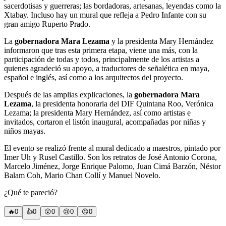
sacerdotisas y guerreras; las bordadoras, artesanas, leyendas como la
Xtabay. Incluso hay un mural que refleja a Pedro Infante con su
gran amigo Ruperto Prado.
La
gobernadora Mara Lezama
y la presidenta Mary Hernández
informaron que tras esta primera etapa, viene una más, con la
participación de todas y todos, principalmente de los artistas a
quienes agradeció su apoyo, a traductores de señalética en maya,
español e inglés, así como a los arquitectos del proyecto.
Después de las amplias explicaciones, la
gobernadora Mara
Lezama
, la presidenta honoraria del DIF Quintana Roo, Verónica
Lezama; la presidenta Mary Hernández, así como artistas e
invitados, cortaron el listón inaugural, acompañadas por niñas y
niños mayas.
El evento se realizó frente al mural dedicado a maestros, pintado por
Imer Uh y Rusel Castillo. Son los retratos de José Antonio Corona,
Marcelo Jiménez, Jorge Enrique Palomo, Juan Cimá Barzón, Néstor
Balam Coh, Mario Chan Collí y Manuel Novelo.
¿Qué te pareció?
🔥
0
👍
0
😲
0
😢
0
😠
0