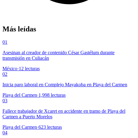
Más leídas
01
Asesinan al creador de contenido César Gastélum durante
transmisión en Culiacán
México
·
12
lecturas
02
Inicia paro laboral en Complejo Mayakoba en Playa del Carmen
Playa del Carmen
·
1,998
lecturas
03
Fallece trabajador de Xcaret en accidente en tramo de Playa del
Carmen a Puerto Morelos
Playa del Carmen
·
623
lecturas
04