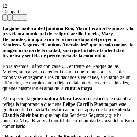
12
Compartir
La gobernadora de Quintana Roo, Mara Lezama Espinosa y la
presidenta municipal de Felipe Carrillo Puerto, Mary
Hernández, inauguraron la primera etapa del proyecto
Senderos Seguros “Caminos Ancestrales” que no solo mejora la
imagen urbana de la ciudad, sino que fortalece la identidad
histórica y sentido de pertenencia de la comunidad.
En la avenida Juárez con calle 63, enfrente del Parque de las
Madres, se realizó la ceremonia con la que se puso a la vista de
todos y se entregaron a los ciudadanos siete calles, a lo largo de un
kilómetro, de murales que reflejan el talento de los artistas locales,
quienes plasmaron el alma de la
cultura maya
.
Al respecto, la
gobernadora Mara Lezama
destacó que esta obra
refleja la importancia que tiene
Felipe Carrillo Puerto
para este
gobierno de la Cuarta Transformación, del apoyo de la
presidenta
Claudia Sheinbaum
que impulsa Senderos Seguros y que ha
puesto a Maya K´an y al municipio como punta de lanza del turismo
comunitario.
“Hoy hablamos de un
Carrillo Puerto
que está en las ferias