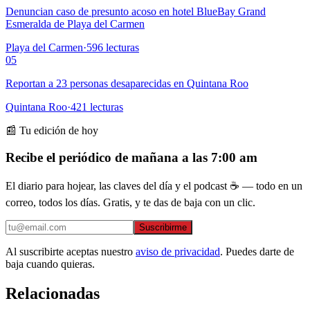
Denuncian caso de presunto acoso en hotel BlueBay Grand
Esmeralda de Playa del Carmen
Playa del Carmen
·
596
lecturas
05
Reportan a 23 personas desaparecidas en Quintana Roo
Quintana Roo
·
421
lecturas
📰 Tu edición de hoy
Recibe el periódico de mañana a las 7:00 am
El diario para hojear, las claves del día y el podcast ☕ — todo en un
correo, todos los días. Gratis, y te das de baja con un clic.
Suscribirme
Al suscribirte aceptas nuestro
aviso de privacidad
. Puedes darte de
baja cuando quieras.
Relacionadas