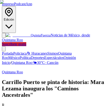
Impreso
Podcast
App
Edición
Noticias de México, desde
Quinta
Fuerza
Quintana Roo
Suscríbete gratis
Portada
Policiaca
🌀 Huracanes
Sismos
Quintana
Roo
México
Política
Deportes
Espectáculos
Opinión
Inicio
/
Quintana Roo
🌤️
30
°C
·
Cancún
Quintana Roo
Carrillo Puerto se pinta de historia: Mara
Lezama inaugura los "Caminos
Ancestrales"
R