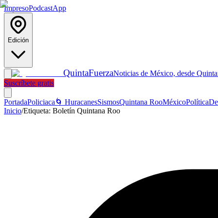
Impreso
Podcast
App
Edición
Quinta
Fuerza
Noticias de México, desde Quint
Suscríbete gratis
Portada
Policiaca
🌀 Huracanes
Sismos
Quintana Roo
México
Política
De
Inicio
/
Etiqueta:
Boletín Quintana Roo