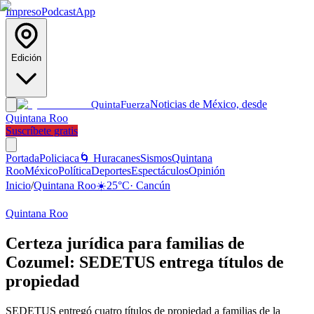
Impreso
Podcast
App
Edición
Noticias de México, desde
Quinta
Fuerza
Quintana Roo
Suscríbete gratis
Portada
Policiaca
🌀 Huracanes
Sismos
Quintana
Roo
México
Política
Deportes
Espectáculos
Opinión
Inicio
/
Quintana Roo
☀️
25
°C
·
Cancún
Quintana Roo
Certeza jurídica para familias de
Cozumel: SEDETUS entrega títulos de
propiedad
SEDETUS entregó cuatro títulos de propiedad a familias de la