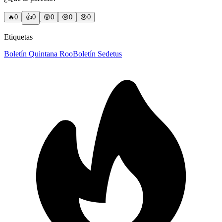
🔥
0
👍
0
😲
0
😢
0
😠
0
Etiquetas
Boletín Quintana Roo
Boletín Sedetus