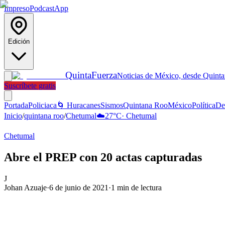
Impreso
Podcast
App
Edición
Quinta
Fuerza
Noticias de México, desde Quint
Suscríbete gratis
Portada
Policiaca
🌀 Huracanes
Sismos
Quintana Roo
México
Política
De
Inicio
/
quintana roo
/
Chetumal
☁️
27
°C
·
Chetumal
Chetumal
Abre el PREP con 20 actas capturadas
J
Johan Azuaje
·
6 de junio de 2021
·
1
min de lectura