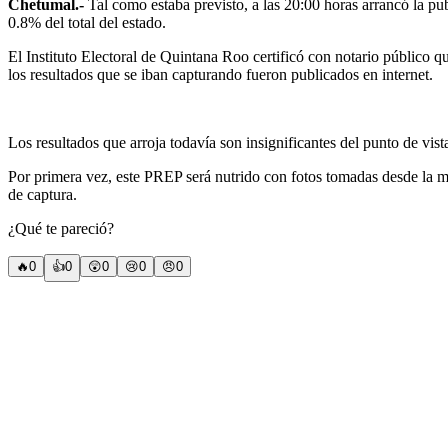
Chetumal.-
Tal como estaba previsto, a las 20:00 horas arrancó la pu
0.8% del total del estado.
El Instituto Electoral de Quintana Roo certificó con notario público q
los resultados que se iban capturando fueron publicados en internet.
Los resultados que arroja todavía son insignificantes del punto de vist
Por primera vez, este PREP será nutrido con fotos tomadas desde la mis
de captura.
¿Qué te pareció?
🔥
0
👍
0
😲
0
😢
0
😠
0