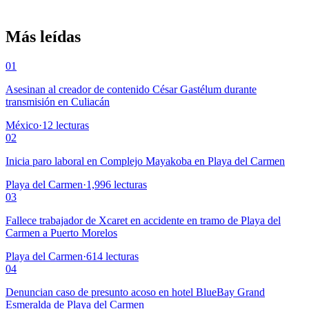
Más leídas
01
Asesinan al creador de contenido César Gastélum durante
transmisión en Culiacán
México
·
12
lecturas
02
Inicia paro laboral en Complejo Mayakoba en Playa del Carmen
Playa del Carmen
·
1,996
lecturas
03
Fallece trabajador de Xcaret en accidente en tramo de Playa del
Carmen a Puerto Morelos
Playa del Carmen
·
614
lecturas
04
Denuncian caso de presunto acoso en hotel BlueBay Grand
Esmeralda de Playa del Carmen