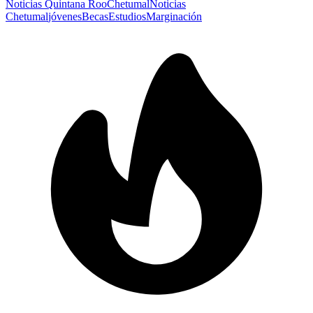
Noticias Quintana Roo
Chetumal
Noticias
Chetumal
jóvenes
Becas
Estudios
Marginación