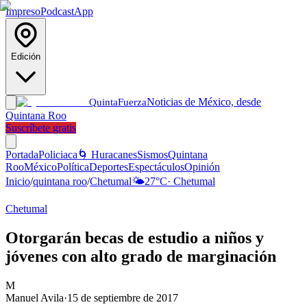
Impreso
Podcast
App
Edición
Noticias de México, desde
Quinta
Fuerza
Quintana Roo
Suscríbete gratis
Portada
Policiaca
🌀 Huracanes
Sismos
Quintana
Roo
México
Política
Deportes
Espectáculos
Opinión
Inicio
/
quintana roo
/
Chetumal
🌤️
27
°C
·
Chetumal
Chetumal
Otorgarán becas de estudio a niños y
jóvenes con alto grado de marginación
M
Manuel Avila
·
15 de septiembre de 2017