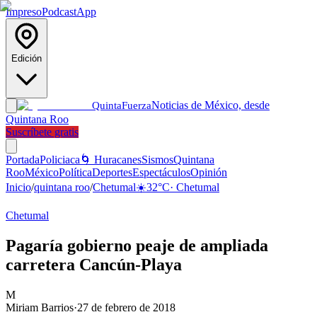
Impreso
Podcast
App
Edición
Noticias de México, desde
Quinta
Fuerza
Quintana Roo
Suscríbete gratis
Portada
Policiaca
🌀 Huracanes
Sismos
Quintana
Roo
México
Política
Deportes
Espectáculos
Opinión
Inicio
/
quintana roo
/
Chetumal
☀️
32
°C
·
Chetumal
Chetumal
Pagaría gobierno peaje de ampliada
carretera Cancún-Playa
M
Miriam Barrios
·
27 de febrero de 2018