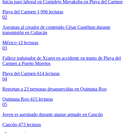
Inicia paro laboral en Complejo Mayakoba en Playa del Carmen
Playa del Carmen
·
1,996
lecturas
02
Asesinan al creador de contenido César Gastélum durante
transmisión en Culiacán
México
·
12
lecturas
03
Fallece trabajador de Xcaret en accidente en tramo de Playa del
Carmen a Puerto Morelos
Playa del Carmen
·
614
lecturas
04
Reportan a 23 personas desaparecidas en Quintana Roo
Quintana Roo
·
415
lecturas
05
Joven es asesinado durante ataque armado en Cancún
Cancún
·
473
lecturas