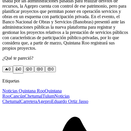
usada por las administraciones pasadas para realizar desvíos de
recursos, la Agepro cuenta con control de ese patrimonio, pero para
planificar proyectos que permitan poner en operación servicios y
obras en un esquema con participación privada. En el evento, el
Banco Nacional de Obras y Servicios (Banobras) presentó ante las
administraciones públicas la nueva plataforma para registrar y
gestionar los proyectos relativos a la prestación de servicios públicos
con características de participación público-privadas, por lo que
considera que, a partir de marzo, Quintana Roo registrará sus
propios proyectos.
¿Qué te pareció?
🔥
0
👍
0
😲
0
😢
0
😠
0
Etiquetas
Noticias Quintana Roo
Quintana
Roo
Cancún
Chetumal
Tulum
Noticias
Chetumal
Carretera
Agepro
Eduardo Ortiz Jasso