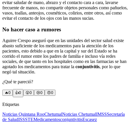
evitar saludar de mano, abrazo y el contacto cara a cara, lavarse
frecuente de manos, no compartir objetos personales como pañuelos,
vasos, toallas, anteojos, cosméticos, colirios, entre otros, así como
evitar el contacto de los ojos con las manos sucias.
No hacer caso a rumores
Aguirre Crespo aseguró que en las unidades del sector salud existe
abasto suficiente de los medicamentos para la atención de los
pacientes, esto debido a que en la capital y sur del Estado se ha
corrido el rumor entre los padres de familia e incluso vía redes
sociales, de que tanto en los hospitales como en las farmacias se han
agotado los medicamentos para tratar la
conjuntivitis
, por lo que
negó tal situación.
¿Qué te pareció?
🔥
0
👍
0
😲
0
😢
0
😠
0
Etiquetas
Noticias Quintana Roo
Chetumal
Noticias Chetumal
IMSS
Secretaría
de Salud
ISSSTE
Medicamentos
conjuntivitis
Escasez