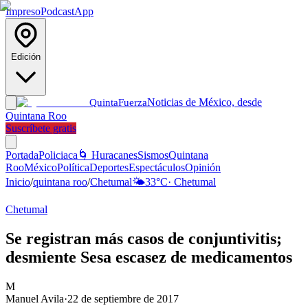
Impreso
Podcast
App
Edición
Noticias de México, desde
Quinta
Fuerza
Quintana Roo
Suscríbete gratis
Portada
Policiaca
🌀 Huracanes
Sismos
Quintana
Roo
México
Política
Deportes
Espectáculos
Opinión
Inicio
/
quintana roo
/
Chetumal
🌤️
33
°C
·
Chetumal
Chetumal
Se registran más casos de conjuntivitis;
desmiente Sesa escasez de medicamentos
M
Manuel Avila
·
22 de septiembre de 2017