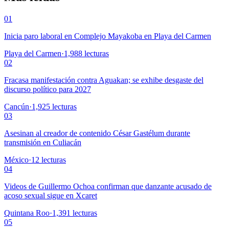
01
Inicia paro laboral en Complejo Mayakoba en Playa del Carmen
Playa del Carmen
·
1,988
lecturas
02
Fracasa manifestación contra Aguakan; se exhibe desgaste del
discurso político para 2027
Cancún
·
1,925
lecturas
03
Asesinan al creador de contenido César Gastélum durante
transmisión en Culiacán
México
·
12
lecturas
04
Videos de Guillermo Ochoa confirman que danzante acusado de
acoso sexual sigue en Xcaret
Quintana Roo
·
1,391
lecturas
05