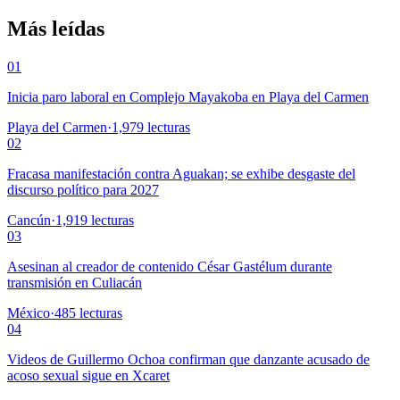
Más leídas
01
Inicia paro laboral en Complejo Mayakoba en Playa del Carmen
Playa del Carmen
·
1,979
lecturas
02
Fracasa manifestación contra Aguakan; se exhibe desgaste del
discurso político para 2027
Cancún
·
1,919
lecturas
03
Asesinan al creador de contenido César Gastélum durante
transmisión en Culiacán
México
·
485
lecturas
04
Videos de Guillermo Ochoa confirman que danzante acusado de
acoso sexual sigue en Xcaret