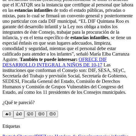
que el ICATQR sea la instancia que certifique al personal que labora
en las
estancias infantiles
de todo el estado públicas, privadas o
mixtas, para lo cual se firmará un convenio general y posteriormente
uno particular con cada DIF municipal. “EL DIF Quintana Roo es
garante del desarrollo infantil y la Ley nos obliga a todos los
integrantes de éste Consejo, trabajar para la procuración de la
infancia, y en el tema específico de
estancias infantiles
, se tiene un
especial énfasis en que sean lugares adecuados, limpieza,
comodidad y seguridad, mientras que el personal debe estar
calificado para atender a los infantes”, señaló María Elba Carranza
Aguirre.
También te puede interesar:
OFRECE DIF
DESARROLLO INTEGRAL A NIÑOS DE 10-17
Las
instituciones que conforman el Consejo son: DIF, SESA, SEyC,
Secretaría del Trabajo y previsión Social, Secretaría de Gobierno,
SEDESI, Fiscalía General del Estado, Comisión de Derechos
Humanos y Comisión de Grupos Vulnerables del Congreso del
Estado, así como los 11 presidentes de los Consejos municipales.
¿Qué te pareció?
🔥
0
👍
0
😲
0
😢
0
😠
0
Etiquetas