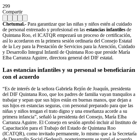
299
Compartir
Chetumal.-
Para garantizar que las niñas y niños estén al cuidado
de personal entrenado y profesional en las
estancias infantiles
de
Quintana Roo, el ICATQR empezará un proceso de certificación,
así lo acordaron en la primera sesión ordinaria del Consejo Estatal
de la Ley para la Prestación de Servicios para la Atención, Cuidado
y Desarrollo Integral Infantil de Quintana Roo que preside María
Elba Carranza Aguirre, directora general del DIF estatal.
Las estancias infantiles y su personal se beneficiarán
con el acuerdo
“Es de interés de la señora Gabriela Rejón de Joaquín, presidenta
del DIF Quintana Roo, que los padres de familia vayan tranquilos a
trabajar y sepan que sus hijos están en buenas manos, que dejan a
sus hijos en estancias seguras, con personal preparado para que las
niñas y niños tengan el trato digno y una enseñanza acorde a su
primera infancia”, señaló la presidenta del Consejo, María Elba
Carranza Aguirre. El Consejo en sesión aprobó incluir al Instituto de
Capacitación para el Trabajo del Estado de Quintana Roo
(ICATQR), como invitado permanente, lo mismo que a la Secretaría
de Desarrollo Social (Sedesol), posteriormente se tomó el acuerdo