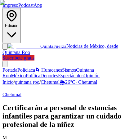
Impreso
Podcast
App
Edición
Noticias de México, desde
Quinta
Fuerza
Quintana Roo
Suscríbete gratis
Portada
Policiaca
🌀 Huracanes
Sismos
Quintana
Roo
México
Política
Deportes
Espectáculos
Opinión
Inicio
/
quintana roo
/
Chetumal
🌦️
26
°C
·
Chetumal
Chetumal
Certificarán a personal de estancias
infantiles para garantizar un cuidado
profesional de la niñez
M