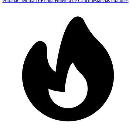
Portada
Chetumal
DIF
Zona Hotelera de Cancún
estancias infantiles