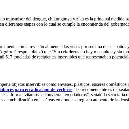
to transmisor del dengue, chikungunya y zika es la principal medida para
s en diferentes etapas con lo cual se cumple la encomienda del gobernad
rmanente con la revisión al menos dos veces por semana de sus patios y a
a Aguirre Crespo enfatizó que "Sin
criaderos
no hay mosquitos y sin mos
il 517 toneladas de recipientes inservibles que representaban potencial
emperie objetos inservibles como envases, plásticos, enseres domésticos i
labores para erradicación de vectores
"Lo recomendable es depositarl
e de esta forma evitamos se conviertan en criaderos”, señaló la secretari
nes de nebulización en las áreas en donde se registra aumento de la densi