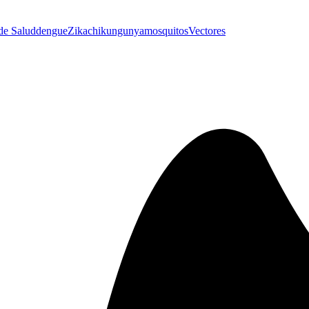
 de Salud
dengue
Zika
chikungunya
mosquitos
Vectores