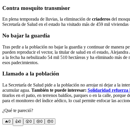
Contra mosquito transmisor
En plena temporada de lluvias, la eliminación de
criaderos
del mosqui
Secretaría de Salud en el estado ha visitado más de 459 mil vivienda
No bajar la guardia
Tras pedir a la población no bajar la guardia y continuar de manera pe
pueden reproducir el vector, la titular de salud en el estado, Alejandr
a la fecha ha nebulizado 54 mil 510 hectáreas y ha eliminado más de m
esos padecimientos.
Llamado a la población
La Secretaría de Salud pide a la población no arrojar ni dejar a la int
acumular agua.
También te puede interesar:
Solidaridad refuerza 
tirarlos en el patio, en terrenos baldíos, parques o en la calle, porqu
para el monitoreo del índice aédico, lo cual permite enfocar las accio
¿Qué te pareció?
🔥
0
👍
0
😲
0
😢
0
😠
0