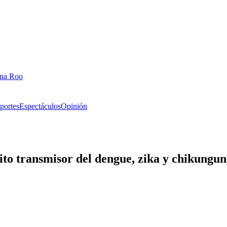
ana Roo
portes
Espectáculos
Opinión
to transmisor del dengue, zika y chikungu