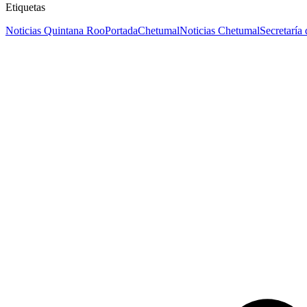
Etiquetas
Noticias Quintana Roo
Portada
Chetumal
Noticias Chetumal
Secretaría