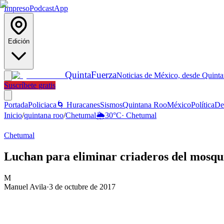
Impreso
Podcast
App
Edición
Quinta
Fuerza
Noticias de México, desde Quint
Suscríbete gratis
Portada
Policiaca
🌀 Huracanes
Sismos
Quintana Roo
México
Política
De
Inicio
/
quintana roo
/
Chetumal
🌦️
30
°C
·
Chetumal
Chetumal
Luchan para eliminar criaderos del mosqui
M
Manuel Avila
·
3 de octubre de 2017