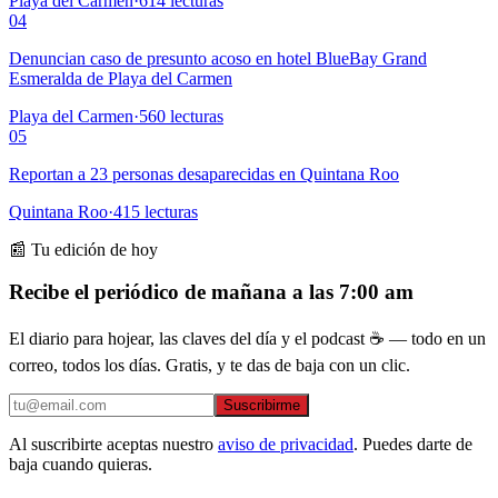
Playa del Carmen
·
614
lecturas
04
Denuncian caso de presunto acoso en hotel BlueBay Grand
Esmeralda de Playa del Carmen
Playa del Carmen
·
560
lecturas
05
Reportan a 23 personas desaparecidas en Quintana Roo
Quintana Roo
·
415
lecturas
📰 Tu edición de hoy
Recibe el periódico de mañana a las 7:00 am
El diario para hojear, las claves del día y el podcast ☕ — todo en un
correo, todos los días. Gratis, y te das de baja con un clic.
Suscribirme
Al suscribirte aceptas nuestro
aviso de privacidad
. Puedes darte de
baja cuando quieras.