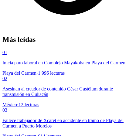
Más leídas
01
Inicia paro laboral en Complejo Mayakoba en Playa del Carmen
Playa del Carmen
·
1,996
lecturas
02
Asesinan al creador de contenido César Gastélum durante
transmisión en Culiacán
México
·
12
lecturas
03
Fallece trabajador de Xcaret en accidente en tramo de Playa del
Carmen a Puerto Morelos