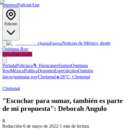
Impreso
Podcast
App
Edición
Noticias de México, desde
Quinta
Fuerza
Quintana Roo
Suscríbete gratis
Portada
Policiaca
🌀 Huracanes
Sismos
Quintana
Roo
México
Política
Deportes
Espectáculos
Opinión
Inicio
/
quintana roo
/
Chetumal
☀️
28
°C
·
Chetumal
Chetumal
"Escuchar para sumar, también es parte
de mi propuesta": Deborah Angulo
R
Redacción
·
6 de mayo de 2022
·
1
min de lectura