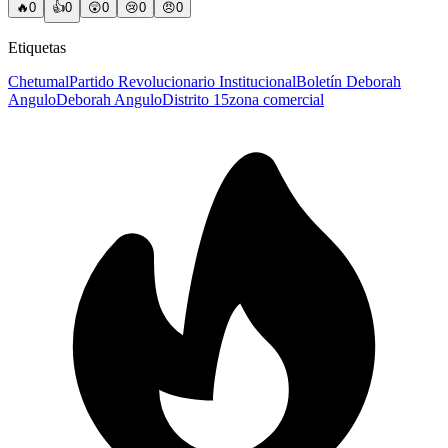
🔥
0
👍
0
😲
0
😢
0
😠
0
Etiquetas
Chetumal
Partido Revolucionario Institucional
Boletín Deborah
Angulo
Deborah Angulo
Distrito 15
zona comercial