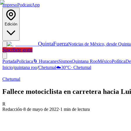
Impreso
Podcast
App
Edición
Quinta
Fuerza
Noticias de México, desde Quint
Suscríbete gratis
Portada
Policiaca
🌀 Huracanes
Sismos
Quintana Roo
México
Política
De
Inicio
/
quintana roo
/
Chetumal
☁️
30
°C
·
Chetumal
Chetumal
Fallece motociclista en carretera hacia Lu
R
Redacción
·
8 de mayo de 2022
·
1
min de lectura