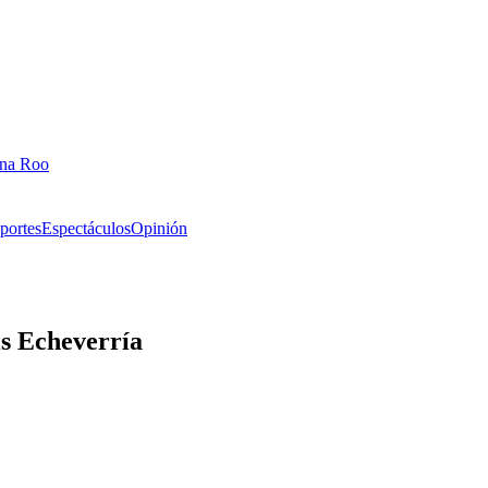
ana Roo
portes
Espectáculos
Opinión
is Echeverría