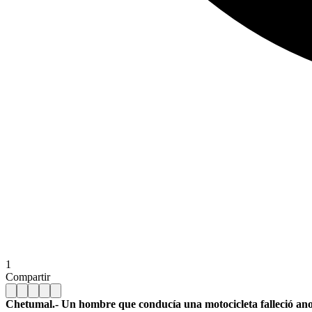
1
Compartir
Chetumal.- Un hombre que conducía una motocicleta falleció anoch