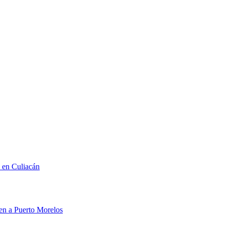
n en Culiacán
men a Puerto Morelos