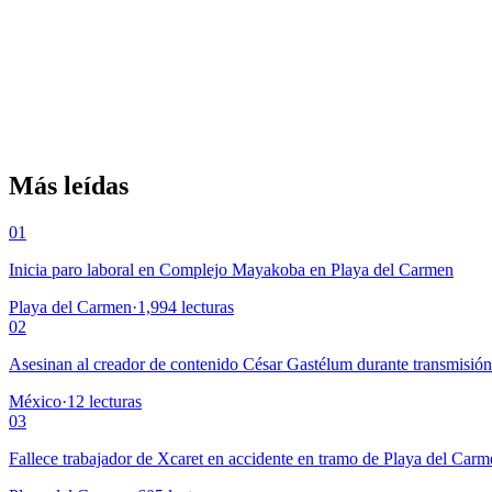
Más leídas
01
Inicia paro laboral en Complejo Mayakoba en Playa del Carmen
Playa del Carmen
·
1,994
lecturas
02
Asesinan al creador de contenido César Gastélum durante transmisió
México
·
12
lecturas
03
Fallece trabajador de Xcaret en accidente en tramo de Playa del Car