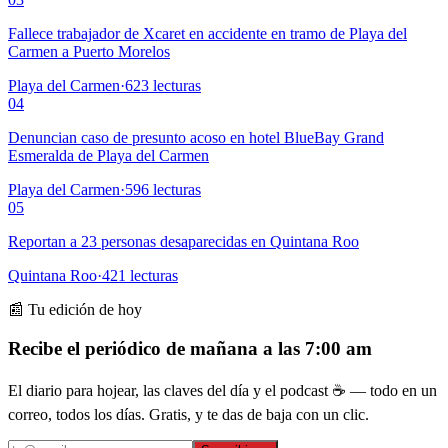
Fallece trabajador de Xcaret en accidente en tramo de Playa del
Carmen a Puerto Morelos
Playa del Carmen
·
623
lecturas
04
Denuncian caso de presunto acoso en hotel BlueBay Grand
Esmeralda de Playa del Carmen
Playa del Carmen
·
596
lecturas
05
Reportan a 23 personas desaparecidas en Quintana Roo
Quintana Roo
·
421
lecturas
📰 Tu edición de hoy
Recibe el periódico de mañana a las 7:00 am
El diario para hojear, las claves del día y el podcast ☕ — todo en un
correo, todos los días. Gratis, y te das de baja con un clic.