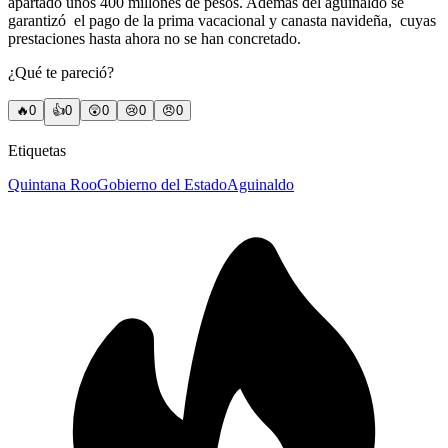
apartado unos 400 millones de pesos. Además del aguinaldo se
garantizó el pago de la prima vacacional y canasta navideña, cuyas
prestaciones hasta ahora no se han concretado.
¿Qué te pareció?
🔥
0
👍
0
😲
0
😢
0
😠
0
Etiquetas
Quintana Roo
Gobierno del Estado
Aguinaldo