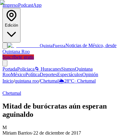
Impreso
Podcast
App
Edición
Noticias de México, desde
Quinta
Fuerza
Quintana Roo
Suscríbete gratis
Portada
Policiaca
🌀 Huracanes
Sismos
Quintana
Roo
México
Política
Deportes
Espectáculos
Opinión
Inicio
/
quintana roo
/
Chetumal
🌦️
28
°C
·
Chetumal
Chetumal
Mitad de burócratas aún esperan
aguinaldo
M
Miriam Barrios
·
22 de diciembre de 2017