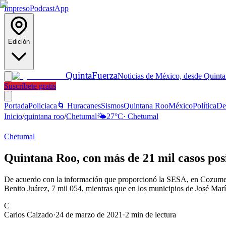
Impreso
Podcast
App
Edición
Quinta
Fuerza
Noticias de México, desde Quint
Suscríbete gratis
Portada
Policiaca
🌀 Huracanes
Sismos
Quintana Roo
México
Política
De
Inicio
/
quintana roo
/
Chetumal
🌤️
27
°C
·
Chetumal
Chetumal
Quintana Roo, con más de 21 mil casos po
De acuerdo con la información que proporcionó la SESA, en Cozumel ya
Benito Juárez, 7 mil 054, mientras que en los municipios de José Mar
C
Carlos Calzado
·
24 de marzo de 2021
·
2
min de lectura