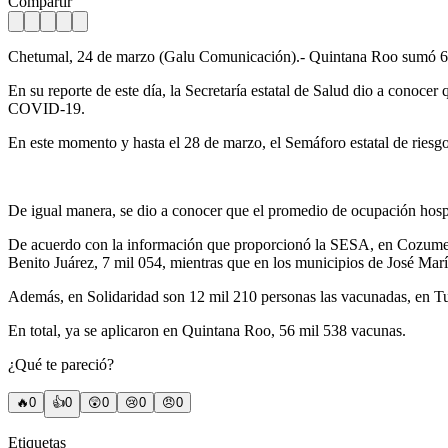
Compartir
Chetumal, 24 de marzo (Galu Comunicación).- Quintana Roo sumó 65 
En su reporte de este día, la Secretaría estatal de Salud dio a conoce
COVID-19.
En este momento y hasta el 28 de marzo, el Semáforo estatal de riesgo 
De igual manera, se dio a conocer que el promedio de ocupación hospit
De acuerdo con la información que proporcionó la SESA, en Cozumel ya
Benito Juárez, 7 mil 054, mientras que en los municipios de José Mar
Además, en Solidaridad son 12 mil 210 personas las vacunadas, en Tu
En total, ya se aplicaron en Quintana Roo, 56 mil 538 vacunas.
¿Qué te pareció?
🔥
0
👍
0
😲
0
😢
0
😠
0
Etiquetas