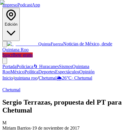
Impreso
Podcast
App
Edición
Noticias de México, desde
Quinta
Fuerza
Quintana Roo
Suscríbete gratis
Portada
Policiaca
🌀 Huracanes
Sismos
Quintana
Roo
México
Política
Deportes
Espectáculos
Opinión
Inicio
/
quintana roo
/
Chetumal
🌦️
26
°C
·
Chetumal
Chetumal
Sergio Terrazas, propuesta del PT para
Chetumal
M
Miriam Barrios
·
19 de noviembre de 2017