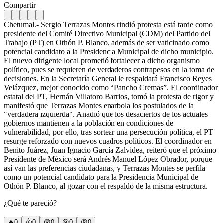
Compartir
Chetumal.- Sergio Terrazas Montes rindió protesta está tarde como
presidente del Comité Directivo Municipal (CDM) del Partido del
Trabajo (PT) en Othón P. Blanco, además de ser vaticinado como
potencial candidato a la Presidencia Municipal de dicho municipio.
El nuevo dirigente local prometió fortalecer a dicho organismo
político, pues se requieren de verdaderos contrapesos en la toma de
decisiones. En la Secretaría General le respaldará Francisco Reyes
Velázquez, mejor conocido como “Pancho Cremas”. El coordinador
estatal del PT, Hernán Villatoro Barrios, tomó la protesta de rigor y
manifestó que Terrazas Montes enarbola los postulados de la
"verdadera izquierda". Añadió que los desaciertos de los actuales
gobiernos mantienen a la población en condiciones de
vulnerabilidad, por ello, tras sortear una persecución política, el PT
resurge reforzado con nuevos cuadros políticos. El coordinador en
Benito Juárez, Juan Ignacio García Zalvidea, reiteró que el próximo
Presidente de México será Andrés Manuel López Obrador, porque
así van las preferencias ciudadanas, y Terrazas Montes se perfila
como un potencial candidato para la Presidencia Municipal de
Othón P. Blanco, al gozar con el respaldo de la misma estructura.
¿Qué te pareció?
🔥
0
👍
0
😲
0
😢
0
😠
0