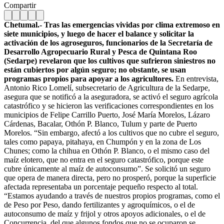
Compartir
Chetumal.- Tras las emergencias vividas por clima extremoso en
siete municipios, y luego de hacer el balance y solicitar la
activación de los agroseguros, funcionarios de la Secretaría de
Desarrollo Agropecuario Rural y Pesca de Quintana Roo
(Sedarpe) revelaron que los cultivos que sufrieron siniestros no
están cubiertos por algún seguro; no obstante, se usan
programas propios para apoyar a los agricultores.
En entrevista,
Antonio Rico Lomelí, subsecretario de Agricultura de la Sedarpe,
asegura que se notificó a la aseguradora, se activó el seguro agrícola
catastrófico y se hicieron las verificaciones correspondientes en los
municipios de Felipe Carrillo Puerto, José María Morelos, Lázaro
Cárdenas, Bacalar, Othón P. Blanco, Tulum y parte de Puerto
Morelos. “Sin embargo, afectó a los cultivos que no cubre el seguro,
tales como papaya, pitahaya, en Chumpón y en la zona de Los
Chunes; como la chihua en Othón P. Blanco, o el mismo caso del
maíz elotero, que no entra en el seguro catastrófico, porque este
cubre únicamente al maíz de autoconsumo”. Se solicitó un seguro
que opera de manera directa, pero no prosperó, porque la superficie
afectada representaba un porcentaje pequeño respecto al total.
“Estamos ayudando a través de nuestros propios programas, como el
de Peso por Peso, dando fertilizantes y agroquímicos, o el de
autoconsumo de maíz y frijol y otros apoyos adicionales, o el de
Concurrencia, del que algunos fondos que no se ocuparon se