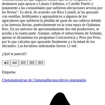
destinaron para apoyar a Lázaro Cárdenas, o Carrillo Puerto y
justamente a las comunidades que sufrieron afectaciones severas por
las lluvias”. Es decir, de acuerdo con Rico Lomelí, se ha apoyado
con semillas, fertilizantes y agroquímicos a algunos de los
agricultores que sufrieron la pérdida de parte de sus cultivos debido
a las intensas lluvias, particularmente en la zona maya de Quintana
Roo. En un universo de aproximadamente dos mil productores, se
auxilia a la cuarta parte. Aunque, señala el subsecretario de Sedarpe,
apenas se dictaminan los programas Concurrencia y Peso por Peso,
por lo que calculan que apoyarán finalmente a a la mitad de los
afectados. Las hectáreas siniestradas fueron 12 mil.
¿Qué te pareció?
🔥
0
👍
0
😲
0
😢
0
😠
0
Etiquetas
Chetumal
noticias de Chetumal
lluvias
cultivos siniestrados