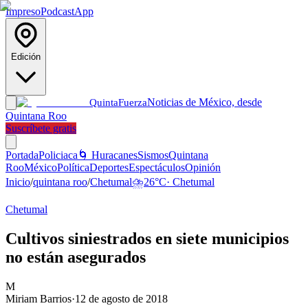
Impreso
Podcast
App
Edición
Noticias de México, desde
Quinta
Fuerza
Quintana Roo
Suscríbete gratis
Portada
Policiaca
🌀 Huracanes
Sismos
Quintana
Roo
México
Política
Deportes
Espectáculos
Opinión
Inicio
/
quintana roo
/
Chetumal
⛈️
26
°C
·
Chetumal
Chetumal
Cultivos siniestrados en siete municipios
no están asegurados
M
Miriam Barrios
·
12 de agosto de 2018