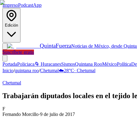
Impreso
Podcast
App
Edición
Quinta
Fuerza
Noticias de México, desde Quint
Suscríbete gratis
Portada
Policiaca
🌀 Huracanes
Sismos
Quintana Roo
México
Política
De
Inicio
/
quintana roo
/
Chetumal
☁️
28
°C
·
Chetumal
Chetumal
Trabajarán diputados locales en el tejido l
F
Fernando Morcillo
·
9 de julio de 2017