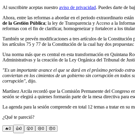
Al suscribirte aceptas nuestro
aviso de privacidad
. Puedes darte de ba
Ahora, entre las reformas a abordar en el periodo extraordinario están
de la Gestión Pública
; la ley de Transparencia y Acceso a la Informac
reformas con el fin de clarificar, homogeneizar y fortalecer a los titul
También se prevén modificaciones a tres artículos de la Constitución 
los artículos 75 y 77 de la Constitución de la cual hay dos propuestas
Una norma más que es central en esta transformación en Quintana Roo 
Administrativas y la creación de la Ley Orgánica del Tribunal de Just
"Es un importante avance el que se dará en el próximo periodo extra
conviertan en los cimientos de un gobierno sin corrupción en todos su
corrupción"
, dijo.
Martínez Arcila recordó que la Comisión Permanente del Congreso emiti
sesión se elegirá a quienes formarán parte de la mesa directiva para es
La agenda para la sesión comprende en total 12 temas a tratar en su m
¿Qué te pareció?
🔥
0
👍
0
😲
0
😢
0
😠
0