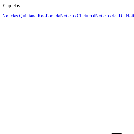
Etiquetas
Noticias Quintana Roo
Portada
Noticias Chetumal
Noticias del Día
Noti