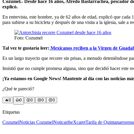
Cozumel.- Desde hace 16 años, Afredo Bastarrachea, pescador de
explicó.
En entrevista, este hombre, ya de 62 años de edad, explicó que cada 
para subirse a su bicicleta y después de una visita a la iglesia, sale 
Foto: Cozumel
Tal vez te gustaría leer:
Mexicanos reciben a la Virgen de Guadal
Es un largo trayecto que recorre sin prisas, a menudo deteniéndose par
Insistió que no cumple promesa alguna, sino que decidió hacer este r
¡Ya estamos en Google News! Mantente al día con las noticias má
¿Qué te pareció?
🔥
0
👍
0
😲
0
😢
0
😠
0
Etiquetas
Cozumel
Noticias Cozumel
Noticaribe
Xcaret
Tarifa de Quintanarroens