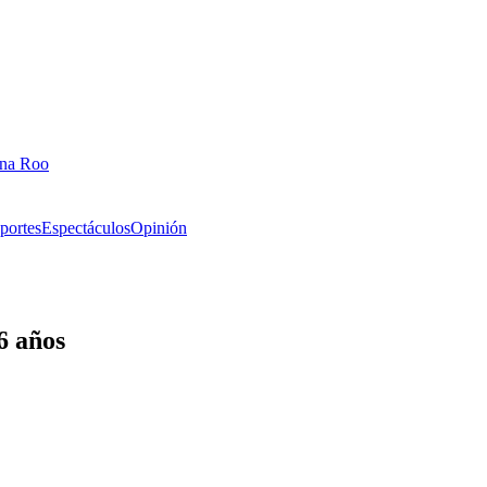
ana Roo
portes
Espectáculos
Opinión
6 años