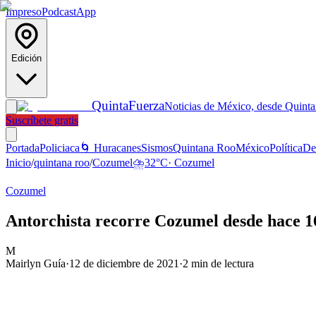
Impreso
Podcast
App
Edición
Quinta
Fuerza
Noticias de México, desde Quint
Suscríbete gratis
Portada
Policiaca
🌀 Huracanes
Sismos
Quintana Roo
México
Política
De
Inicio
/
quintana roo
/
Cozumel
⛈️
32
°C
·
Cozumel
Cozumel
Antorchista recorre Cozumel desde hace 1
M
Mairlyn Guía
·
12 de diciembre de 2021
·
2
min de lectura