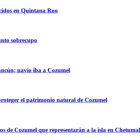
ecidos en Quintana Roo
unto sobrecupo
Cancún; navío iba a Cozumel
roteger el patrimonio natural de Cozumel
s de Cozumel que representarán a la isla en Chetuma