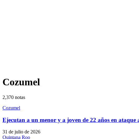
Cozumel
2,370
notas
Cozumel
Ejecutan a un menor y a joven de 22 años en ataqu
31 de julio de 2026
Quintana Roo