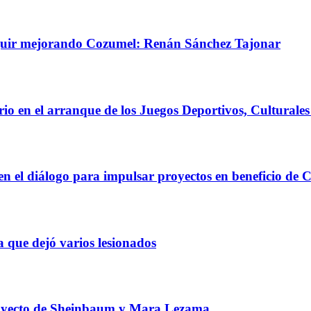
 seguir mejorando Cozumel: Renán Sánchez Tajonar
o en el arranque de los Juegos Deportivos, Culturales 
n el diálogo para impulsar proyectos en beneficio de
a que dejó varios lesionados
royecto de Sheinbaum y Mara Lezama