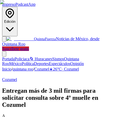
Impreso
Podcast
App
Edición
Noticias de México, desde
Quinta
Fuerza
Quintana Roo
Suscríbete gratis
Portada
Policiaca
🌀 Huracanes
Sismos
Quintana
Roo
México
Política
Deportes
Espectáculos
Opinión
Inicio
/
quintana roo
/
Cozumel
☀️
26
°C
·
Cozumel
Cozumel
Entregan más de 3 mil firmas para
solicitar consulta sobre 4º muelle en
Cozumel
A