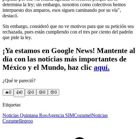
determina la ley; sin embargo, nosotros como colectivos hemos
interpuesto dos amparos, esos siguen caminando por su vía",
destacó.
Sin embargo, consideró que no ve motivos para que su petición sea
rechazada, pues están cumpliendo con el tres por ciento del padrón
que pide la ley.
¡Ya estamos en Google News! Mantente al
día con las noticias más importantes de
México y el Mundo, haz clic
aquí.
¿Qué te pareció?
🔥
0
👍
0
😲
0
😢
0
😠
0
Etiquetas
Noticias Quintana Roo
Agencia SIM
Cozumel
Noticias
Cozumel
Ieqroo