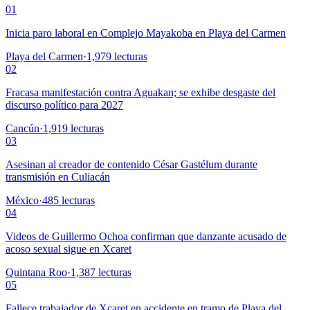
01
Inicia paro laboral en Complejo Mayakoba en Playa del Carmen
Playa del Carmen
·
1,979
lecturas
02
Fracasa manifestación contra Aguakan; se exhibe desgaste del
discurso político para 2027
Cancún
·
1,919
lecturas
03
Asesinan al creador de contenido César Gastélum durante
transmisión en Culiacán
México
·
485
lecturas
04
Videos de Guillermo Ochoa confirman que danzante acusado de
acoso sexual sigue en Xcaret
Quintana Roo
·
1,387
lecturas
05
Fallece trabajador de Xcaret en accidente en tramo de Playa del