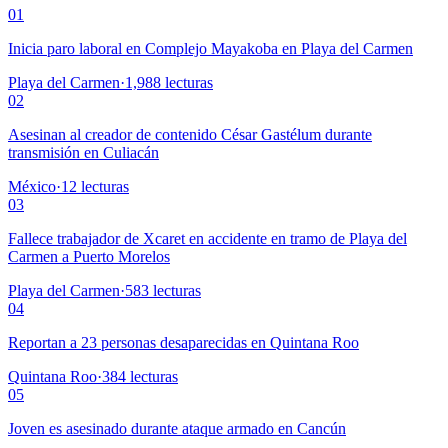
01
Inicia paro laboral en Complejo Mayakoba en Playa del Carmen
Playa del Carmen
·
1,988
lecturas
02
Asesinan al creador de contenido César Gastélum durante
transmisión en Culiacán
México
·
12
lecturas
03
Fallece trabajador de Xcaret en accidente en tramo de Playa del
Carmen a Puerto Morelos
Playa del Carmen
·
583
lecturas
04
Reportan a 23 personas desaparecidas en Quintana Roo
Quintana Roo
·
384
lecturas
05
Joven es asesinado durante ataque armado en Cancún