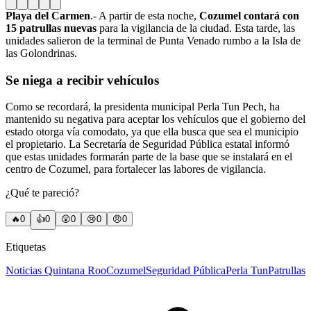
Playa del Carmen
.- A partir de esta noche,
Cozumel contará con
15 patrullas nuevas
para la vigilancia de la ciudad. Esta tarde, las
unidades salieron de la terminal de Punta Venado rumbo a la Isla de
las Golondrinas.
Se niega a recibir vehículos
Como se recordará, la presidenta municipal Perla Tun Pech, ha
mantenido su negativa para aceptar los vehículos que el gobierno del
estado otorga vía comodato, ya que ella busca que sea el municipio
el propietario. La Secretaría de Seguridad Pública estatal informó
que estas unidades formarán parte de la base que se instalará en el
centro de Cozumel, para fortalecer las labores de vigilancia.
¿Qué te pareció?
🔥
0
👍
0
😲
0
😢
0
😠
0
Etiquetas
Noticias Quintana Roo
Cozumel
Seguridad Pública
Perla Tun
Patrullas