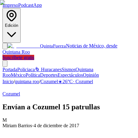
Impreso
Podcast
App
Edición
Noticias de México, desde
Quinta
Fuerza
Quintana Roo
Suscríbete gratis
Portada
Policiaca
🌀 Huracanes
Sismos
Quintana
Roo
México
Política
Deportes
Espectáculos
Opinión
Inicio
/
quintana roo
/
Cozumel
☀️
26
°C
·
Cozumel
Cozumel
Envían a Cozumel 15 patrullas
M
Miriam Barrios
·
4 de diciembre de 2017