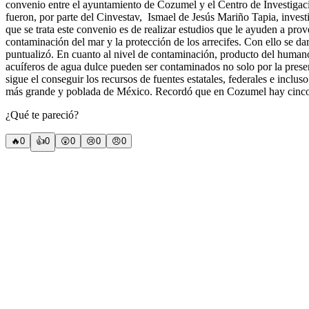
convenio entre el ayuntamiento de Cozumel y el Centro de Investigaci
fueron, por parte del Cinvestav, Ismael de Jesús Mariño Tapia, invest
que se trata este convenio es de realizar estudios que le ayuden a pr
contaminación del mar y la protección de los arrecifes. Con ello se d
puntualizó. En cuanto al nivel de contaminación, producto del humano
acuíferos de agua dulce pueden ser contaminados no solo por la presen
sigue el conseguir los recursos de fuentes estatales, federales e inclus
más grande y poblada de México. Recordó que en Cozumel hay cinco ár
¿Qué te pareció?
🔥
0
👍
0
😲
0
😢
0
😠
0