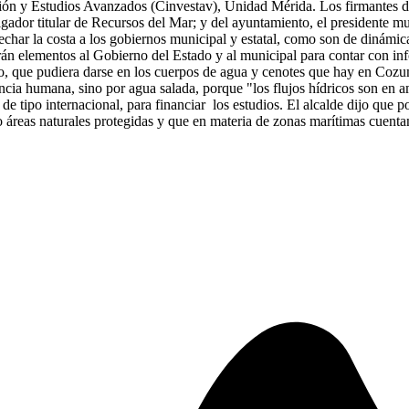
ón y Estudios Avanzados (Cinvestav), Unidad Mérida. Los firmantes del
igador titular de Recursos del Mar; y del ayuntamiento, el presidente mu
ovechar la costa a los gobiernos municipal y estatal, como son de dinámi
arán elementos al Gobierno del Estado y al municipal para contar con in
, que pudiera darse en los cuerpos de agua y cenotes que hay en Cozume
cia humana, sino por agua salada, porque "los flujos hídricos son en am
o de tipo internacional, para financiar los estudios. El alcalde dijo que 
eas naturales protegidas y que en materia de zonas marítimas cuentan 