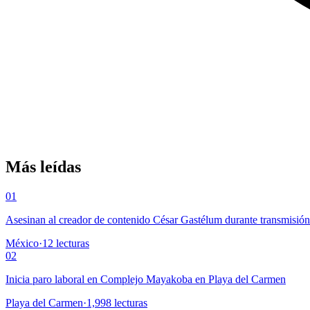
Más leídas
01
Asesinan al creador de contenido César Gastélum durante transmisió
México
·
12
lecturas
02
Inicia paro laboral en Complejo Mayakoba en Playa del Carmen
Playa del Carmen
·
1,998
lecturas