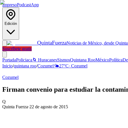
Impreso
Podcast
App
Edición
Quinta
Fuerza
Noticias de México, desde Quint
Suscríbete gratis
Portada
Policiaca
🌀 Huracanes
Sismos
Quintana Roo
México
Política
De
Inicio
/
quintana roo
/
Cozumel
🌤️
27
°C
·
Cozumel
Cozumel
Firman convenio para estudiar la contami
Q
Quinta Fuerza
·
22 de agosto de 2015