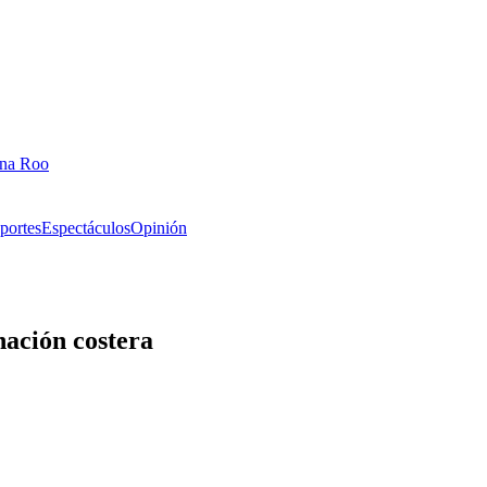
ana Roo
portes
Espectáculos
Opinión
nación costera