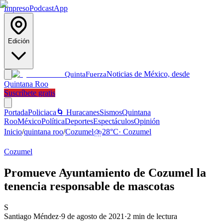
Impreso
Podcast
App
Edición
Noticias de México, desde
Quinta
Fuerza
Quintana Roo
Suscríbete gratis
Portada
Policiaca
🌀 Huracanes
Sismos
Quintana
Roo
México
Política
Deportes
Espectáculos
Opinión
Inicio
/
quintana roo
/
Cozumel
⛈️
28
°C
·
Cozumel
Cozumel
Promueve Ayuntamiento de Cozumel la
tenencia responsable de mascotas
S
Santiago Méndez
·
9 de agosto de 2021
·
2
min de lectura