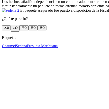
Los hechos, añadió la dependencia en un comunicado, ocurrieron en el
circunstancialmente un paquete en forma circular, forrado con cinta c
El paquete asegurado fue puesto a disposición de la Fisc
¿Qué te pareció?
🔥
0
👍
0
😲
0
😢
0
😠
0
Etiquetas
Cozumel
Sedena
Presunta Marihuana