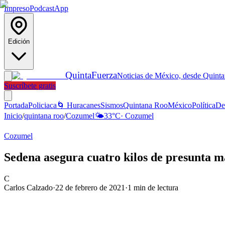
Impreso
Podcast
App
Edición
Quinta
Fuerza
Noticias de México, desde Quint
Suscríbete gratis
Portada
Policiaca
🌀 Huracanes
Sismos
Quintana Roo
México
Política
De
Inicio
/
quintana roo
/
Cozumel
🌤️
33
°C
·
Cozumel
Cozumel
Sedena asegura cuatro kilos de presunta 
C
Carlos Calzado
·
22 de febrero de 2021
·
1
min de lectura