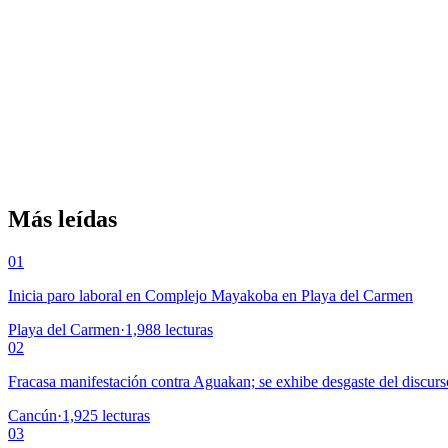
Más leídas
01
Inicia paro laboral en Complejo Mayakoba en Playa del Carmen
Playa del Carmen
·
1,988
lecturas
02
Fracasa manifestación contra Aguakan; se exhibe desgaste del discurs
Cancún
·
1,925
lecturas
03