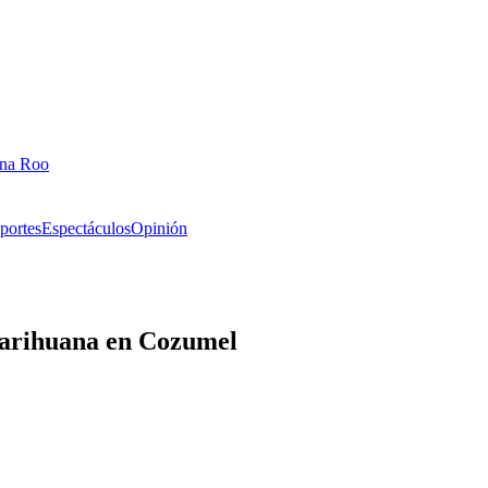
ana Roo
portes
Espectáculos
Opinión
marihuana en Cozumel