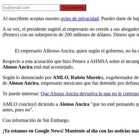
Suscribirme
Al suscribirte aceptas nuestro
aviso de privacidad
. Puedes darte de ba
A su vez, el presidente sugirió al empresario no creerle a sus abogad
(Pemex) con un sobreprecio de 200 millones de dólares. Dinero que n
El empresario Alñonso Ancira, quien según el gobierno, no ha 
Respecto a esta acusación que hizo Pemex a AHMSA sobre el incumplim
Alonso Ancira
está mal aconsejado.
Según lo denunciado por
AMLO
,
Rubén Moreir
a, exgobernador de
de
Alonso Ancira
, empresario mexicano que fue detenido por defrau
Te puede interesar:
Que Alonso Ancira devuelva lo que no le corres
AMLO concluyó diciendo a
Alonso Ancira
"que no esté pensando q
antes, pues no".
Con información de Sin Embargo.
¡Ya estamos en Google News! Mantente al día con las noticias má