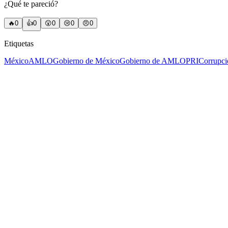
¿Qué te pareció?
🔥
0
👍
0
😲
0
😢
0
😠
0
Etiquetas
México
AMLO
Gobierno de México
Gobierno de AMLO
PRI
Corrupci