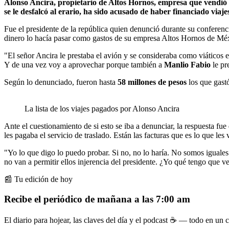
Alonso Ancira, propietario de Altos Hornos, empresa que vendió
se le desfalcó al erario, ha sido acusado de haber financiado viaj
Fue el presidente de la república quien denunció durante su confere
dinero lo hacía pasar como gastos de su empresa Altos Hornos de 
"El señor Ancira le prestaba el avión y se consideraba como viáticos e
Y de una vez voy a aprovechar porque también a
Manlio Fabio
le pr
Según lo denunciado, fueron hasta
58 millones de pesos
los que gastó
La lista de los viajes pagados por Alonso Ancira
Ante el cuestionamiento de si esto se iba a denunciar, la respuesta fu
les pagaba el servicio de traslado. Están las facturas que es lo que les
"Yo lo que digo lo puedo probar. Si no, no lo haría. No somos iguale
no van a permitir ellos injerencia del presidente. ¿Yo qué tengo que ve
📰 Tu edición de hoy
Recibe el periódico de mañana a las 7:00 am
El diario para hojear, las claves del día y el podcast ☕ — todo en un co