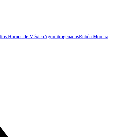
ltos Hornos de México
Agronitrogenados
Rubén Moreira