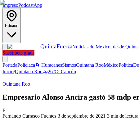
Impreso
Podcast
App
Edición
Quinta
Fuerza
Noticias de México, desde Quint
Suscríbete gratis
Portada
Policiaca
🌀 Huracanes
Sismos
Quintana Roo
México
Política
De
Inicio
/
Quintana Roo
⛈️
26
°C
·
Cancún
Quintana Roo
Empresario Alonso Ancira gastó 58 mdp en 
F
Fernando Carrasco Fuentes
·
3 de septiembre de 2021
·
3
min de lectura