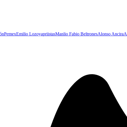
ón
Pemex
Emilio Lozoya
priistas
Manlio Fabio Beltrones
Alonso Ancira
A