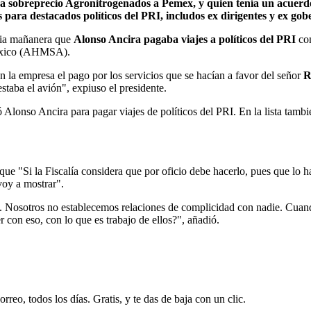
 a sobreprecio Agronitrogenados a Pemex, y quien tenía un acuerd
es para destacados políticos del PRI, includos ex dirigentes y ex go
ncia mañanera que
Alonso Ancira pagaba viajes a
políticos del PRI
co
México (AHMSA).
n la empresa el pago por los servicios que se hacían a favor del señor
R
estaba el avión", expiuso el presidente.
 Alonso Ancira para pagar viajes de políticos del PRI. En la lista tamb
e que "Si la Fiscalía considera que por oficio debe hacerlo, pues que lo
 voy a mostrar".
s. Nosotros no establecemos relaciones de complicidad con nadie. Cuan
r con eso, con lo que es trabajo de ellos?", añadió.
rreo, todos los días. Gratis, y te das de baja con un clic.