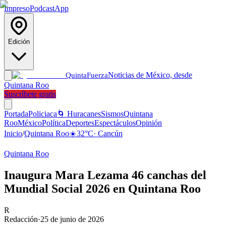
Impreso
Podcast
App
Edición
Noticias de México, desde
Quinta
Fuerza
Quintana Roo
Suscríbete gratis
Portada
Policiaca
🌀 Huracanes
Sismos
Quintana
Roo
México
Política
Deportes
Espectáculos
Opinión
Inicio
/
Quintana Roo
☀️
32
°C
·
Cancún
Quintana Roo
Inaugura Mara Lezama 46 canchas del
Mundial Social 2026 en Quintana Roo
R
Redacción
·
25 de junio de 2026