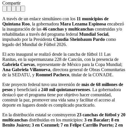
Compartir
A través de un enlace simultáneo con los
11 municipios de
Quintana Roo
, la gobernadora
Mara Lezama Espinosa
encabezó
la inauguración de las
46 canchas y multicanchas
construidas y/o
rehabilitadas a través del programa federal
Mundial Social
,
impulsado por la Presidenta
Claudia Sheinbaum Pardo
como
legado del Mundial de Fútbol 2026.
El acto inaugural se realizó desde la cancha de fútbol 11 Las
Ranitas, en la supermanzana 228 de Cancún, con la presencia de
Gabriela Cuevas
, representante de México para la Copa Mundial;
Ana Gabriela Villanueva
, directora general de Obras Comunitarias
de la SEDATU, y
Rommel Pacheco
, titular de la CONADE.
Este proyecto federal tuvo una inversión de
más de 68 millones de
pesos
y beneficiará a
240 mil quintanarroenses
. La gobernadora
destacó que el programa tiene por objetivo hacer comunidad,
construir la paz, promover una vida sana y facilitar el acceso al
deporte en lugares donde es complicado practicarlo.
En la distribución estatal se construyeron
23 canchas de fútbol y 20
multicanchas
distribuidas en los municipios:
3 en Bacalar; 8 en
Benito Juárez; 3 en Cozumel; 7 en Felipe Carrillo Puerto; 2 en