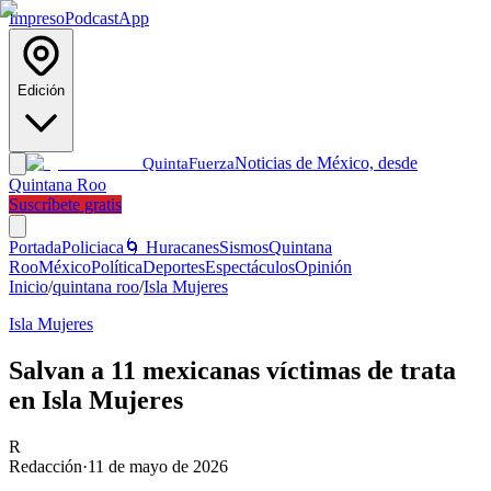
Impreso
Podcast
App
Edición
Noticias de México, desde
Quinta
Fuerza
Quintana Roo
Suscríbete gratis
Portada
Policiaca
🌀 Huracanes
Sismos
Quintana
Roo
México
Política
Deportes
Espectáculos
Opinión
Inicio
/
quintana roo
/
Isla Mujeres
Isla Mujeres
Salvan a 11 mexicanas víctimas de trata
en Isla Mujeres
R
Redacción
·
11 de mayo de 2026