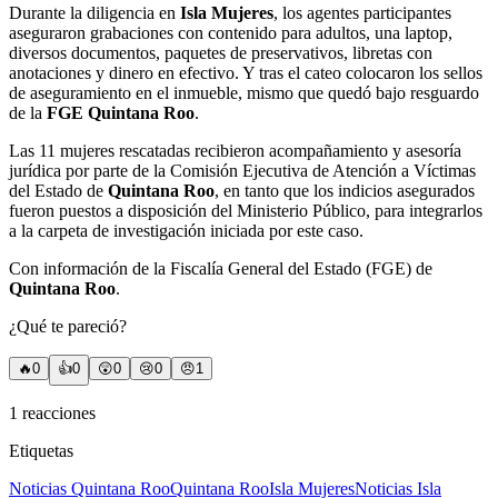
Durante la diligencia en
Isla Mujeres
, los agentes participantes
aseguraron grabaciones con contenido para adultos, una laptop,
diversos documentos, paquetes de preservativos, libretas con
anotaciones y dinero en efectivo. Y tras el cateo colocaron los sellos
de aseguramiento en el inmueble, mismo que quedó bajo resguardo
de la
FGE Quintana Roo
.
Las 11 mujeres rescatadas recibieron acompañamiento y asesoría
jurídica por parte de la Comisión Ejecutiva de Atención a Víctimas
del Estado de
Quintana Roo
, en tanto que los indicios asegurados
fueron puestos a disposición del Ministerio Público, para integrarlos
a la carpeta de investigación iniciada por este caso.
Con información de la Fiscalía General del Estado (FGE) de
Quintana Roo
.
¿Qué te pareció?
🔥
0
👍
0
😲
0
😢
0
😠
1
1
reacciones
Etiquetas
Noticias Quintana Roo
Quintana Roo
Isla Mujeres
Noticias Isla