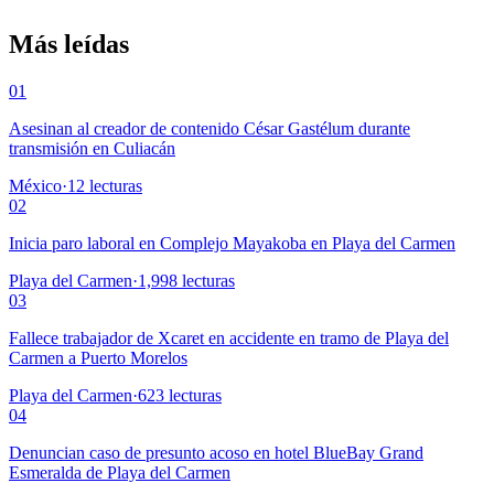
Más leídas
01
Asesinan al creador de contenido César Gastélum durante
transmisión en Culiacán
México
·
12
lecturas
02
Inicia paro laboral en Complejo Mayakoba en Playa del Carmen
Playa del Carmen
·
1,998
lecturas
03
Fallece trabajador de Xcaret en accidente en tramo de Playa del
Carmen a Puerto Morelos
Playa del Carmen
·
623
lecturas
04
Denuncian caso de presunto acoso en hotel BlueBay Grand
Esmeralda de Playa del Carmen