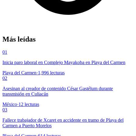
Más leídas
01
Inicia paro laboral en Complejo Mayakoba en Playa del Carmen
Playa del Carmen
·
1,996
lecturas
02
Asesinan al creador de contenido César Gastélum durante
transmisión en Culiacán
México
·
12
lecturas
03
Fallece trabajador de Xcaret en accidente en tramo de Playa del
Carmen a Puerto Morelos
Playa del Carmen
·
614
lecturas