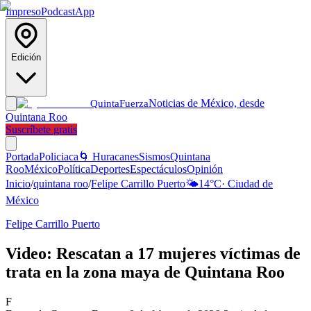
Impreso
Podcast
App
Edición
Noticias de México, desde
Quinta
Fuerza
Quintana Roo
Suscríbete gratis
Portada
Policiaca
🌀 Huracanes
Sismos
Quintana
Roo
México
Política
Deportes
Espectáculos
Opinión
Inicio
/
quintana roo
/
Felipe Carrillo Puerto
🌤️
14
°C
·
Ciudad de
México
Felipe Carrillo Puerto
Video: Rescatan a 17 mujeres víctimas de
trata en la zona maya de Quintana Roo
F