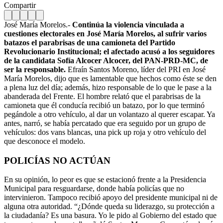
Compartir
José María Morelos.-
Continúa la violencia vinculada a
cuestiones electorales en José María Morelos, al sufrir varios
batazos el parabrisas de una camioneta del Partido
Revolucionario Institucional; el afectado acusó a los seguidores
de la candidata Sofía Alcocer Alcocer, del PAN-PRD-MC, de
ser la responsable.
Efraín Santos Moreno, líder del PRI en José
María Morelos, dijo que es lamentable que hechos como éste se den
a plena luz del día; además, hizo responsable de lo que le pase a la
abanderada del Frente. El hombre relató que el parabrisas de la
camioneta que él conducía recibió un batazo, por lo que terminó
pegándole a otro vehículo, al dar un volantazo al querer escapar. Ya
antes, narró, se había percatado que era seguido por un grupo de
vehículos: dos vans blancas, una pick up roja y otro vehículo del
que desconoce el modelo.
POLICÍAS NO ACTÚAN
En su opinión, lo peor es que se estacionó frente a la Presidencia
Municipal para resguardarse, donde había policías que no
intervinieron. Tampoco recibió apoyo del presidente municipal ni de
alguna otra autoridad. “¿Dónde queda su liderazgo, su protección a
la ciudadanía? Es una basura. Yo le pido al Gobierno del estado que