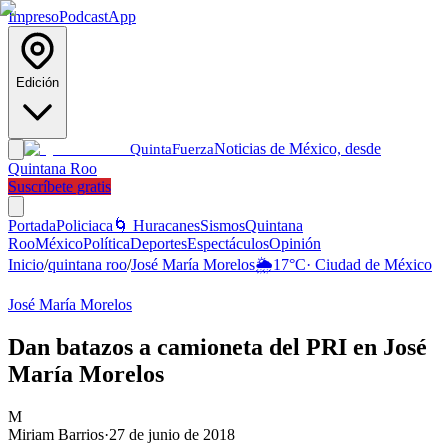
Impreso
Podcast
App
Edición
Noticias de México, desde
Quinta
Fuerza
Quintana Roo
Suscríbete gratis
Portada
Policiaca
🌀 Huracanes
Sismos
Quintana
Roo
México
Política
Deportes
Espectáculos
Opinión
Inicio
/
quintana roo
/
José María Morelos
🌦️
17
°C
·
Ciudad de México
José María Morelos
Dan batazos a camioneta del PRI en José
María Morelos
M
Miriam Barrios
·
27 de junio de 2018