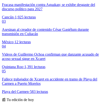
Fracasa manifestación contra Aguakan; se exhibe desgaste del
discurso político para 2027
Cancún
·
1,925
lecturas
03
Asesinan al creador de contenido César Gastélum durante
transmisión en Culiacán
México
·
12
lecturas
04
Videos de Guillermo Ochoa confirman que danzante acusado de
acoso sexual sigue en Xcaret
Quintana Roo
·
1,391
lecturas
05
Fallece trabajador de Xcaret en accidente en tramo de Playa del
Carmen a Puerto Morelos
Playa del Carmen
·
583
lecturas
📰 Tu edición de hoy