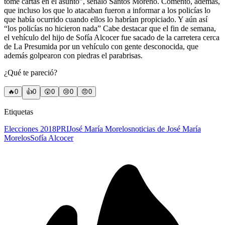
tome cartas en el asunto”, señaló Santos Moreno. Comentó, además,
que incluso los que lo atacaban fueron a informar a los policías lo
que había ocurrido cuando ellos lo habrían propiciado. Y aún así
“los policías no hicieron nada” Cabe destacar que el fin de semana,
el vehículo del hijo de Sofía Alcocer fue sacado de la carretera cerca
de La Presumida por un vehículo con gente desconocida, que
además golpearon con piedras el parabrisas.
¿Qué te pareció?
🔥
0
👍
0
😲
0
😢
0
😠
0
Etiquetas
Elecciones 2018
PRI
José María Morelos
noticias de José María
Morelos
Sofía Alcocer