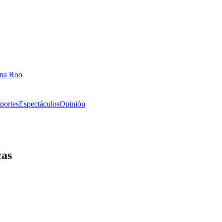
ana Roo
portes
Espectáculos
Opinión
cas