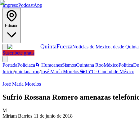
Impreso
Podcast
App
Edición
Quinta
Fuerza
Noticias de México, desde Quint
Suscríbete gratis
Portada
Policiaca
🌀 Huracanes
Sismos
Quintana Roo
México
Política
De
Inicio
/
quintana roo
/
José María Morelos
🌤️
15
°C
·
Ciudad de México
José María Morelos
Sufrió Rossana Romero amenazas telefóni
M
Miriam Barrios
·
11 de junio de 2018