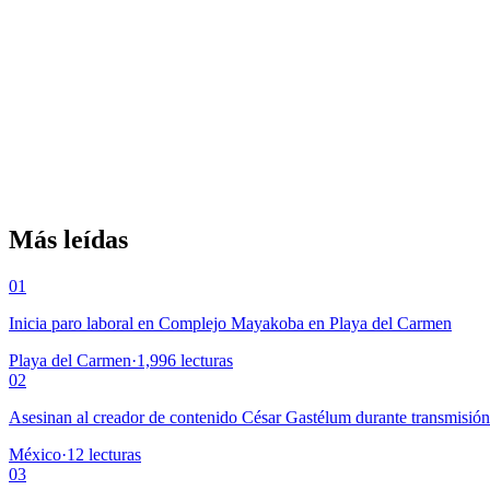
Más leídas
01
Inicia paro laboral en Complejo Mayakoba en Playa del Carmen
Playa del Carmen
·
1,996
lecturas
02
Asesinan al creador de contenido César Gastélum durante transmisió
México
·
12
lecturas
03