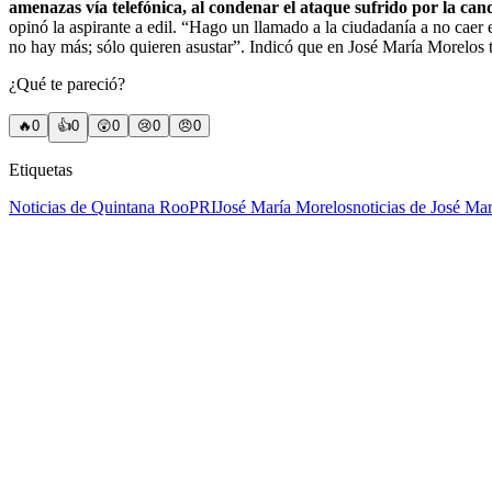
amenazas vía telefónica, al condenar el ataque sufrido por la ca
opinó la aspirante a edil. “Hago un llamado a la ciudadanía a no caer 
no hay más; sólo quieren asustar”. Indicó que en José María Morelos to
¿Qué te pareció?
🔥
0
👍
0
😲
0
😢
0
😠
0
Etiquetas
Noticias de Quintana Roo
PRI
José María Morelos
noticias de José Ma