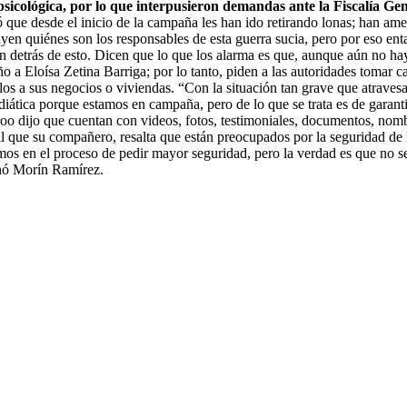
psicológica, por lo que interpusieron demandas ante la Fiscalía Ge
que desde el inicio de la campaña les han ido retirando lonas; han ame
ntuyen quiénes son los responsables de esta guerra sucia, pero por eso e
án detrás de esto. Dicen que lo que los alarma es que, aunque aún no ha
o a Eloísa Zetina Barriga; por lo tanto, piden a las autoridades tomar c
los a sus negocios o viviendas. “Con la situación tan grave que atrave
ática porque estamos en campaña, pero de lo que se trata es de garanti
oo dijo que cuentan con videos, fotos, testimoniales, documentos, nombre
al que su compañero, resalta que están preocupados por la seguridad de l
mos en el proceso de pedir mayor seguridad, pero la verdad es que no se
onó Morín Ramírez.