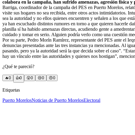
colabora en la campaña, han sufrido amenazas, agresión física y 
Barriga, coordinador de la campaña del PES en Puerto Morelos, relató 
visite sus hogares no sea recibida, entre otros actos intimidatorios. I
sea la autoridad y no ellos quienes encuentren y señalen a los que est
ya han escuchado distintos rumores en torno a que quieren hacerle dañ
planilla sí ha habido amenazas directas, acudiendo gente a amedrentar
cuidado y tomar en serio. Alguien podría verlo como una cuestión medi
Por su parte, Pedro Morín Ramírez, representante del PES ante el Ieqr
denuncias presentadas ante las tres instancias ya mencionadas. Al igu
pasando, pero ya la autoridad será la que decida sobre el caso”. “Esta
hay un vínculo entre las autoridades y quienes nos hostigan”, menci
¿Qué te pareció?
🔥
0
👍
0
😲
0
😢
0
😠
0
Etiquetas
Puerto Morelos
Noticias de Puerto Morelos
Electoral