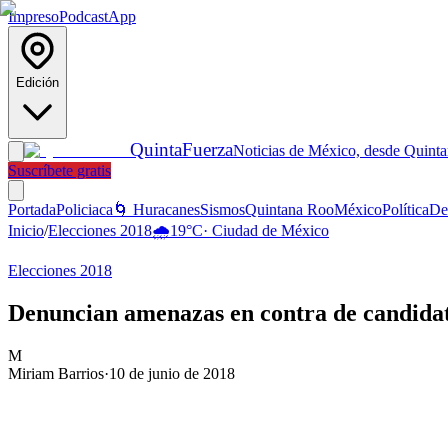
Impreso
Podcast
App
Edición
Quinta
Fuerza
Noticias de México, desde Quint
Suscríbete gratis
Portada
Policiaca
🌀 Huracanes
Sismos
Quintana Roo
México
Política
De
Inicio
/
Elecciones 2018
🌧️
19
°C
·
Ciudad de México
Elecciones 2018
Denuncian amenazas en contra de candida
M
Miriam Barrios
·
10 de junio de 2018