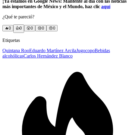
¡Ya estamos en Google News! Mantente al día con las noticias
más importantes de México y el Mundo, haz clic
aquí
¿Qué te pareció?
🔥
0
👍
0
😲
0
😢
0
😠
0
Etiquetas
Quintana Roo
Eduardo Martínez Arcila
Jugocopo
Bebidas
alcohólicas
Carlos Hernández Blanco