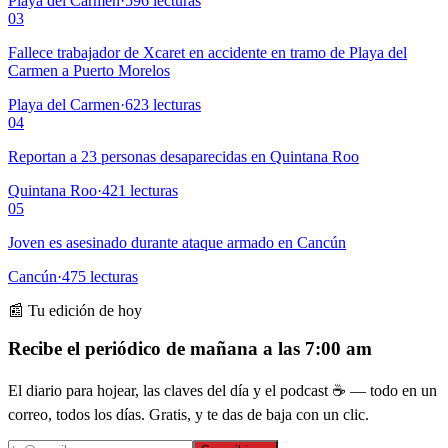
Playa del Carmen
·
596
lecturas
03
Fallece trabajador de Xcaret en accidente en tramo de Playa del
Carmen a Puerto Morelos
Playa del Carmen
·
623
lecturas
04
Reportan a 23 personas desaparecidas en Quintana Roo
Quintana Roo
·
421
lecturas
05
Joven es asesinado durante ataque armado en Cancún
Cancún
·
475
lecturas
📰 Tu edición de hoy
Recibe el periódico de mañana a las 7:00 am
El diario para hojear, las claves del día y el podcast ☕ — todo en un
correo, todos los días. Gratis, y te das de baja con un clic.