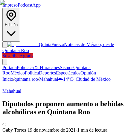
Impreso
Podcast
App
Edición
Noticias de México, desde
Quinta
Fuerza
Quintana Roo
Suscríbete gratis
Portada
Policiaca
🌀 Huracanes
Sismos
Quintana
Roo
México
Política
Deportes
Espectáculos
Opinión
Inicio
/
quintana roo
/
Mahahual
☁️
14
°C
·
Ciudad de México
Mahahual
Diputados proponen aumento a bebidas
alcohólicas en Quintana Roo
G
Gaby Torres
·
19 de noviembre de 2021
·
1
min de lectura