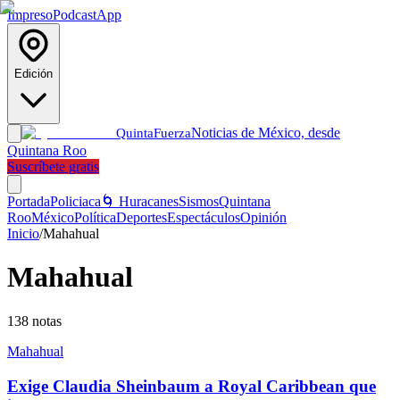
Impreso
Podcast
App
Edición
Noticias de México, desde
Quinta
Fuerza
Quintana Roo
Suscríbete gratis
Portada
Policiaca
🌀 Huracanes
Sismos
Quintana
Roo
México
Política
Deportes
Espectáculos
Opinión
Inicio
/
Mahahual
Mahahual
138
notas
Mahahual
Exige Claudia Sheinbaum a Royal Caribbean que