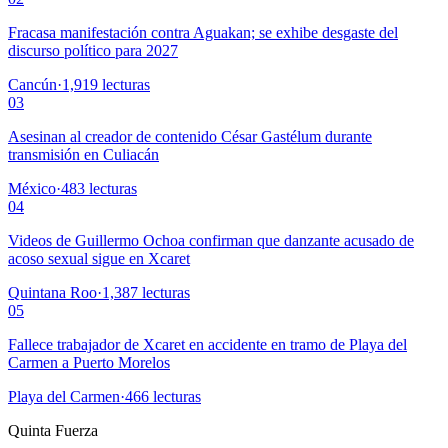
Fracasa manifestación contra Aguakan; se exhibe desgaste del
discurso político para 2027
Cancún
·
1,919
lecturas
03
Asesinan al creador de contenido César Gastélum durante
transmisión en Culiacán
México
·
483
lecturas
04
Videos de Guillermo Ochoa confirman que danzante acusado de
acoso sexual sigue en Xcaret
Quintana Roo
·
1,387
lecturas
05
Fallece trabajador de Xcaret en accidente en tramo de Playa del
Carmen a Puerto Morelos
Playa del Carmen
·
466
lecturas
Quinta Fuerza