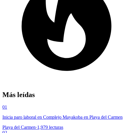
Más leídas
01
Inicia paro laboral en Complejo Mayakoba en Playa del Carmen
Playa del Carmen
·
1,979
lecturas
02