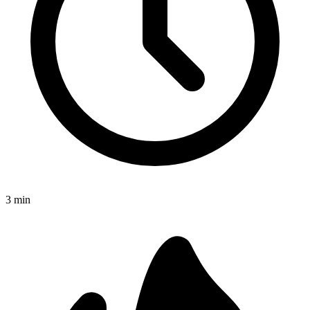
3
min