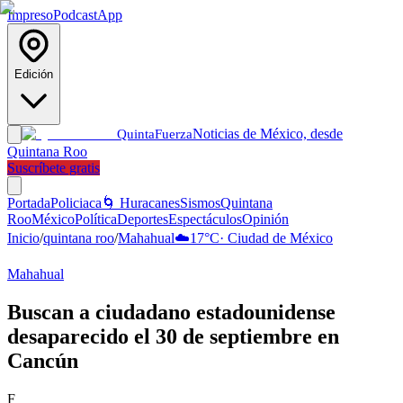
Impreso
Podcast
App
Edición
Noticias de México, desde
Quinta
Fuerza
Quintana Roo
Suscríbete gratis
Portada
Policiaca
🌀 Huracanes
Sismos
Quintana
Roo
México
Política
Deportes
Espectáculos
Opinión
Inicio
/
quintana roo
/
Mahahual
☁️
17
°C
·
Ciudad de México
Mahahual
Buscan a ciudadano estadounidense
desaparecido el 30 de septiembre en
Cancún
F