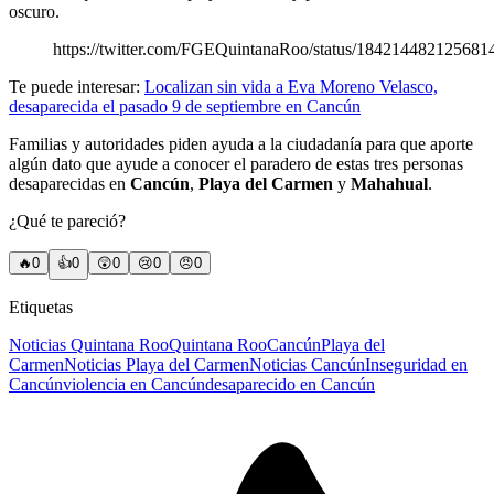
oscuro.
https://twitter.com/FGEQuintanaRoo/status/184214482125681
Te puede interesar:
Localizan sin vida a Eva Moreno Velasco,
desaparecida el pasado 9 de septiembre en Cancún
Familias y autoridades piden ayuda a la ciudadanía para que aporte
algún dato que ayude a conocer el paradero de estas tres personas
desaparecidas en
Cancún
,
Playa del Carmen
y
Mahahual
.
¿Qué te pareció?
🔥
0
👍
0
😲
0
😢
0
😠
0
Etiquetas
Noticias Quintana Roo
Quintana Roo
Cancún
Playa del
Carmen
Noticias Playa del Carmen
Noticias Cancún
Inseguridad en
Cancún
violencia en Cancún
desaparecido en Cancún