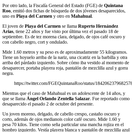
Por otro lado, la Fiscalía General del Estado (FGE) de
Quintana
Roo
, emitió dos fichas de búsqueda de dos jóvenes desaparecidos,
uno en
Playa del Carmen
y otro en
Mahahual
.
El joven de
Playa del Carmen
se llama
Ruperto Hernández
Arias
, tiene 22 años y fue visto por última vez el pasado 18 de
septiembre. Es de tez morena clara, delgado, de ojos café oscuro y
con cabello negro, cort y ondulado.
Mide 1.60 metros y su peso es de aproximadamente 55 kilogramos.
Tiene un hoyuelo arriba de la nariz, una cicatriz en la barbilla y otra
arriba del párdado izquierdo. Sobre cómo iba vestido al momento de
desaparecer, portaba playera roja, pantalón de mezclilla azul y gorra
negra.
https://twitter.com/FGEQuintanaRoo/status/184206237968257
Mientras que el caso de Mahahual es un adolescente de 14 años, y
que se llama
Ángel Orlando Zentella Salazar
. Fue reportado como
desaparecido el pasado 2 de octubre del presente.
Un joven moreno, delgado, de cabello crespo, castaño oscuro y
corto, además de ojos medianois color café oscuro. Mide 1.60 y
pesa 70 kilos. Tiene como seña particular una mancha rojiza en el
hombro izquierdo. Vestía playera blanca y pantalón de mezclilla azul