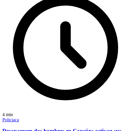
4
min
Policiaca
Desaparecen dos hombres en Cancún; activan sus