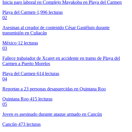
Inicia paro laboral en Complejo Mayakoba en Playa del Carmen
Playa del Carmen
·
1,996
lecturas
02
Asesinan al creador de contenido César Gastélum durante
transmisión en Culiacán
México
·
12
lecturas
03
Fallece trabajador de Xcaret en accidente en tramo de Playa del
Carmen a Puerto Morelos
Playa del Carmen
·
614
lecturas
04
Reportan a 23 personas desaparecidas en Quintana Roo
Quintana Roo
·
415
lecturas
05
Joven es asesinado durante ataque armado en Cancún
Cancún
·
473
lecturas