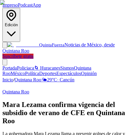
Impreso
Podcast
App
Edición
Noticias de México, desde
Quinta
Fuerza
Quintana Roo
Suscríbete gratis
Portada
Policiaca
🌀 Huracanes
Sismos
Quintana
Roo
México
Política
Deportes
Espectáculos
Opinión
Inicio
/
Quintana Roo
🌤️
29
°C
·
Cancún
Quintana Roo
Mara Lezama confirma vigencia del
subsidio de verano de CFE en Quintana
Roo
La gobernadora Mara Lezama llama a prevenir golpes de calor y