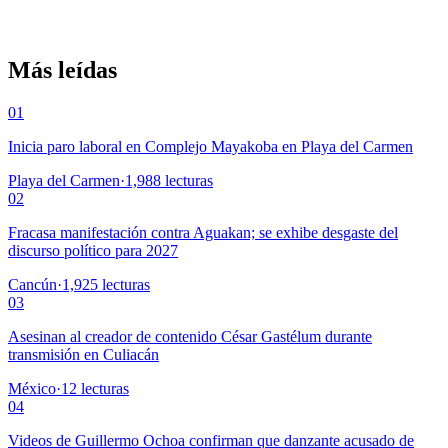
Más leídas
01
Inicia paro laboral en Complejo Mayakoba en Playa del Carmen
Playa del Carmen
·
1,988
lecturas
02
Fracasa manifestación contra Aguakan; se exhibe desgaste del
discurso político para 2027
Cancún
·
1,925
lecturas
03
Asesinan al creador de contenido César Gastélum durante
transmisión en Culiacán
México
·
12
lecturas
04
Videos de Guillermo Ochoa confirman que danzante acusado de