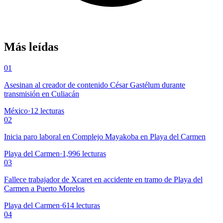
Más leídas
01
Asesinan al creador de contenido César Gastélum durante
transmisión en Culiacán
México
·
12
lecturas
02
Inicia paro laboral en Complejo Mayakoba en Playa del Carmen
Playa del Carmen
·
1,996
lecturas
03
Fallece trabajador de Xcaret en accidente en tramo de Playa del
Carmen a Puerto Morelos
Playa del Carmen
·
614
lecturas
04