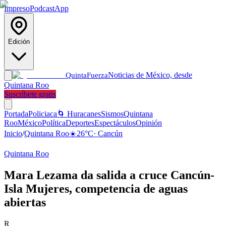
Impreso
Podcast
App
Edición
Noticias de México, desde
Quinta
Fuerza
Quintana Roo
Suscríbete gratis
Portada
Policiaca
🌀 Huracanes
Sismos
Quintana
Roo
México
Política
Deportes
Espectáculos
Opinión
Inicio
/
Quintana Roo
☀️
26
°C
·
Cancún
Quintana Roo
Mara Lezama da salida a cruce Cancún-
Isla Mujeres, competencia de aguas
abiertas
R