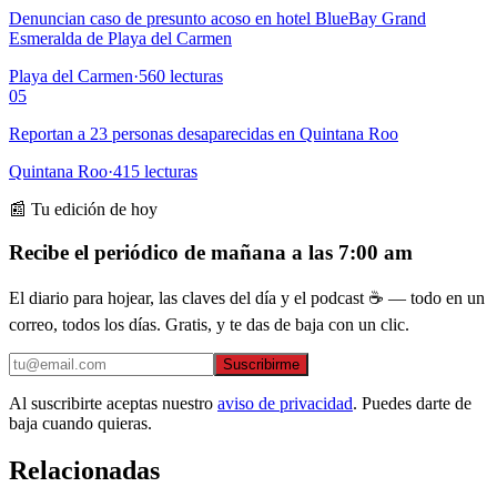
Denuncian caso de presunto acoso en hotel BlueBay Grand
Esmeralda de Playa del Carmen
Playa del Carmen
·
560
lecturas
05
Reportan a 23 personas desaparecidas en Quintana Roo
Quintana Roo
·
415
lecturas
📰 Tu edición de hoy
Recibe el periódico de mañana a las 7:00 am
El diario para hojear, las claves del día y el podcast ☕ — todo en un
correo, todos los días. Gratis, y te das de baja con un clic.
Suscribirme
Al suscribirte aceptas nuestro
aviso de privacidad
. Puedes darte de
baja cuando quieras.
Relacionadas