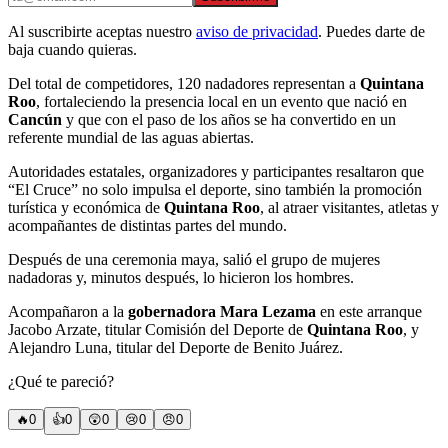
Al suscribirte aceptas nuestro
aviso de privacidad
. Puedes darte de
baja cuando quieras.
Del total de competidores, 120 nadadores representan a
Quintana
Roo
, fortaleciendo la presencia local en un evento que nació en
Cancún
y que con el paso de los años se ha convertido en un
referente mundial de las aguas abiertas.
Autoridades estatales, organizadores y participantes resaltaron que
“El Cruce” no solo impulsa el deporte, sino también la promoción
turística y económica de
Quintana Roo
, al atraer visitantes, atletas y
acompañantes de distintas partes del mundo.
Después de una ceremonia maya, salió el grupo de mujeres
nadadoras y, minutos después, lo hicieron los hombres.
Acompañaron a la
gobernadora Mara Lezama
en este arranque
Jacobo Arzate, titular Comisión del Deporte de
Quintana Roo
, y
Alejandro Luna, titular del Deporte de Benito Juárez.
¿Qué te pareció?
🔥
0
👍
0
😲
0
😢
0
😠
0